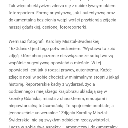
Tak więc obiektywizm zderza się z subiektywnym okiem
fotoreportera. Formę artystyczną, jak i autentyczną oraz
dokumentalną bez cienia wątpliwości przybierają zdjęcia
naszej gdańskiej, cenionej fotoreporterki.
Wernisaż fotografii Karoliny Misztal-Świderskiej
16×Gdańsk! jest tego potwierdzeniem. “Wystawa to zbiór
zdjęć, które choć pozornie niezwiązane ze sobą tworzą
wspólnie sugestywną opowieść o mieście. W tej
opowieści jest jakiś rodzaj prawdy, autentyzmu. Każde
zdjęcie nosi w sobie chociaż w minimalnym stopniu jakąś
historię. Reporterskie kadry z wydarzeń, życia
codziennego i miejskiego krajobrazu układają się w
kronikę Gdańska, miasta z charakterem, emocjami i
niepowtarzalną tożsamością. To spojrzenie osobiste, a
jednocześnie uniwersalne.” Zdjęcia Karoliny Misztal-
Świderskiej nie są zwykłym odbiciem rzeczywistości.
Łączą w sobie dwa aspekty – artystyczny i dokumentalny,