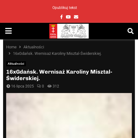
Opublikuj tekst
Facebook
Youtube
Email
PRIMARY
MENU
Home
Aktualności
16xGdańsk. Wernisaż Karoliny Misztal-Świderskiej.
Aktualności
16xGdańsk. Wernisaż Karoliny Misztal-
Świderskiej.
16 lipca 2025
0
312