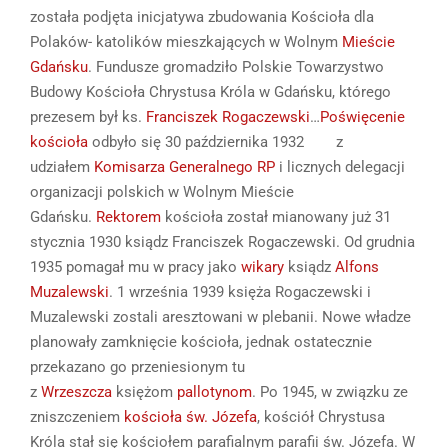
została podjęta inicjatywa zbudowania Kościoła dla
Polaków- katolików mieszkających w Wolnym
Mieście
Gdańsku
. Fundusze gromadziło Polskie Towarzystwo
Budowy Kościoła Chrystusa Króla w Gdańsku, którego
prezesem był ks.
Franciszek Rogaczewski
…
Poświęcenie
kościoła
odbyło się 30 października 1932 z
udziałem
Komisarza Generalnego RP
i licznych delegacji
organizacji polskich w Wolnym Mieście
Gdańsku.
Rektorem
kościoła został mianowany już 31
stycznia 1930 ksiądz Franciszek Rogaczewski. Od grudnia
1935 pomagał mu w pracy jako
wikary
ksiądz
Alfons
Muzalewski
. 1 września 1939 księża Rogaczewski i
Muzalewski zostali aresztowani w plebanii. Nowe władze
planowały zamknięcie kościoła, jednak ostatecznie
przekazano go przeniesionym tu
z
Wrzeszcza
księżom
pallotynom
. Po 1945, w związku ze
zniszczeniem
kościoła św. Józefa
, kościół Chrystusa
Króla stał się kościołem parafialnym parafii św. Józefa. W