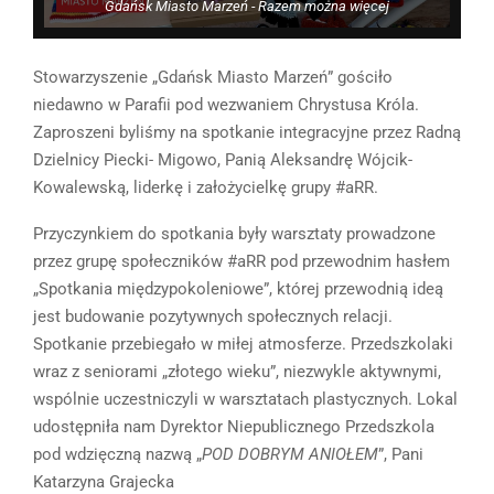
Gdańsk Miasto Marzeń - Razem można więcej
Stowarzyszenie „Gdańsk Miasto Marzeń” gościło
niedawno w Parafii pod wezwaniem Chrystusa Króla.
Zaproszeni byliśmy na spotkanie integracyjne przez Radną
Dzielnicy Piecki- Migowo, Panią Aleksandrę Wójcik-
Kowalewską, liderkę i założycielkę grupy #aRR.
Przyczynkiem do spotkania były warsztaty prowadzone
przez grupę społeczników #aRR pod przewodnim hasłem
„Spotkania międzypokoleniowe”, której przewodnią ideą
jest budowanie pozytywnych społecznych relacji.
Spotkanie przebiegało w miłej atmosferze. Przedszkolaki
wraz z seniorami „złotego wieku”, niezwykle aktywnymi,
wspólnie uczestniczyli w warsztatach plastycznych. Lokal
udostępniła nam Dyrektor Niepublicznego Przedszkola
pod wdzięczną nazwą „
POD DOBRYM ANIOŁEM
”, Pani
Katarzyna Grajecka