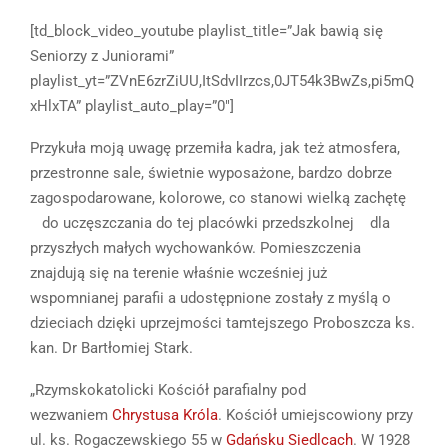
[td_block_video_youtube playlist_title=”Jak bawią się
Seniorzy z Juniorami”
playlist_yt=”ZVnE6zrZiUU,ItSdvIIrzcs,0JT54k3BwZs,pi5mQ
xHlxTA” playlist_auto_play=”0″]
Przykuła moją uwagę przemiła kadra, jak też atmosfera,
przestronne sale, świetnie wyposażone, bardzo dobrze
zagospodarowane, kolorowe, co stanowi wielką zachętę
do uczęszczania do tej placówki przedszkolnej dla
przyszłych małych wychowanków. Pomieszczenia
znajdują się na terenie właśnie wcześniej już
wspomnianej parafii a udostępnione zostały z myślą o
dzieciach dzięki uprzejmości tamtejszego Proboszcza ks.
kan. Dr Bartłomiej Stark.
„Rzymskokatolicki Kościół parafialny pod
wezwaniem
Chrystusa Króla
. Kościół umiejscowiony przy
ul. ks. Rogaczewskiego 55 w
Gdańsku
Siedlcach
. W 1928