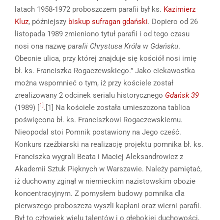
latach 1958-1972 proboszczem parafii był ks.
Kazimierz
Kluz
, późniejszy
biskup sufragan
gdański
. Dopiero od 26
listopada 1989 zmieniono tytuł parafii i od tego czasu
nosi ona nazwę
parafii Chrystusa Króla w Gdańsku
.
Obecnie ulica, przy której znajduje się kościół nosi imię
bł. ks. Franciszka Rogaczewskiego.” Jako ciekawostka
można wspomnieć o tym, iż przy kościele został
zrealizowany 2 odcinek serialu historycznego
Gdańsk 39
1]
(1989) [
.[1] Na kościele została umieszczona tablica
poświęcona bł. ks. Franciszkowi Rogaczewskiemu.
Nieopodal stoi Pomnik postawiony na Jego cześć.
Konkurs rzeźbiarski na realizację projektu pomnika bł. ks.
Franciszka wygrali Beata i Maciej Aleksandrowicz z
Akademii Sztuk Pięknych w Warszawie. Należy pamiętać,
iż duchowny zginął w niemieckim nazistowskim obozie
koncentracyjnym. Z pomysłem budowy pomnika dla
pierwszego proboszcza wyszli kapłani oraz wierni parafii.
Był to człowiek wielu talentów i o głębokiej duchowości,