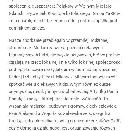
społecznik, duszpasterz Polaków w Wolnym Mieście
Gdańsk, męczennik Kościoła katolickiego. Grupa #aRR w
celu upamiętnienia tak znamienitej postaci zapaliła pod
pomnikiem znicze.
Nasze spotkanie przebiegało w przemiłej, rodzinnej
atmosferze. Miałam zaszczyt poznać ciekawych
fantastycznych ludzi, niezwykle aktywnych, którzy prężnie
działają na rzecz lokalnej i nie tylko lokalnej społeczności
pod opiekuńczym skrzydełkiem wspomnianej wcześniej
Radnej Dzielnicy Piecki- Migowo. Miałam tam zaszczyt
spotkać wielu ciekawych ludzi, w tym również dusze
artystyczne, między innymi utalentowaną Artystkę Panią
Danutę Tkaczyk, której urzekła mnie twórczość. To
wspaniała malarka i cudowny skromny, ciepły człowiek.
Pani Aleksandra Wójcik- Kowalewska ze szczególną
troską i oddaniem dba o swoją grupę społeczników #aRR,
gdzie domeną działalności jest organizowanie różnych