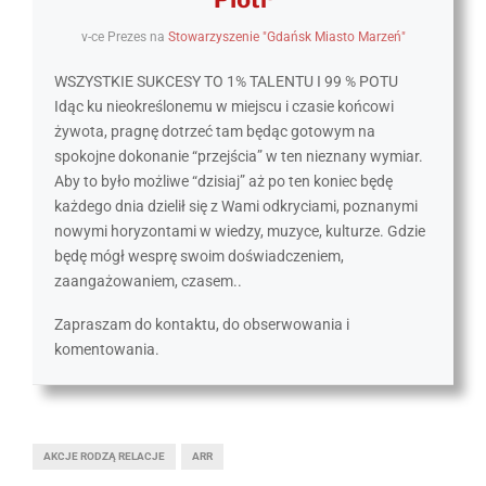
v-ce Prezes
na
Stowarzyszenie "Gdańsk Miasto Marzeń"
WSZYSTKIE SUKCESY TO 1% TALENTU I 99 % POTU
Idąc ku nieokreślonemu w miejscu i czasie końcowi
żywota, pragnę dotrzeć tam będąc gotowym na
spokojne dokonanie “przejścia” w ten nieznany wymiar.
Aby to było możliwe “dzisiaj” aż po ten koniec będę
każdego dnia dzielił się z Wami odkryciami, poznanymi
nowymi horyzontami w wiedzy, muzyce, kulturze. Gdzie
będę mógł wesprę swoim doświadczeniem,
zaangażowaniem, czasem..
Zapraszam do kontaktu, do obserwowania i
komentowania.
AKCJE RODZĄ RELACJE
ARR