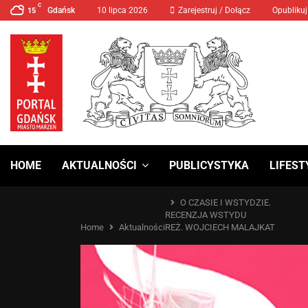
C
Gdańsk
10 lipca 2026
MANIFA 2024 Prawa Kobiet
Zarejestruj / Dołącz
Opublikuj
15
HOME
AKTUALNOŚCI
PUBLICYSTYKA
LIFEST
O CZASIE I WSTYDZIE.
RECENZJA WSTYDU
Home
Aktualności
REŻ. WOJCIECH MALAJKAT