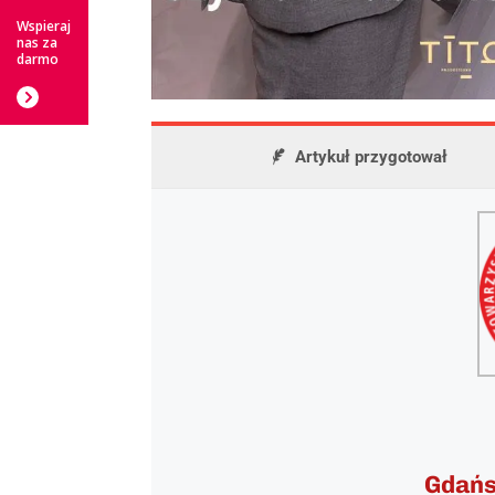
Wspieraj
nas za
darmo
Artykuł przygotował
Gdańs