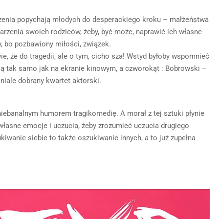
oczenia popychają młodych do desperackiego kroku – małżeństwa
arzenia swoich rodziców, żeby, być może, naprawić ich własne
y, bo pozbawiony miłości, związek.
ie, że do tragedii, ale o tym, cicho sza! Wstyd byłoby wspomnieć
wią tak samo jak na ekranie kinowym, a czworokąt : Bobrowski –
iale dobrany kwartet aktorski.
ebanalnym humorem tragikomedię. A morał z tej sztuki płynie
 własne emocje i uczucia, żeby zrozumieć uczucia drugiego
ukiwanie siebie to także oszukiwanie innych, a to już zupełna