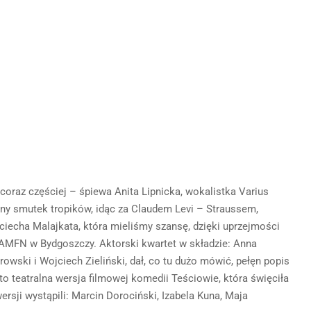
 coraz częściej – śpiewa Anita Lipnicka, wokalistka Varius
alny smutek tropików, idąc za Claudem Levi – Straussem,
ciecha Malajkata, która mieliśmy szansę, dzięki uprzejmości
w AMFN w Bydgoszczy. Aktorski kwartet w składzie: Anna
ski i Wojciech Zieliński, dał, co tu dużo mówić, pełęn popis
o teatralna wersja filmowej komedii Teściowie, która święciła
ersji wystąpili: Marcin Dorociński, Izabela Kuna, Maja