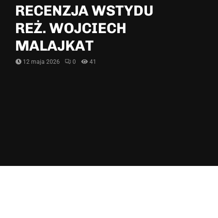
RECENZJA WSTYDU
REŻ. WOJCIECH
MALAJKAT
12 maja 2026
0
41