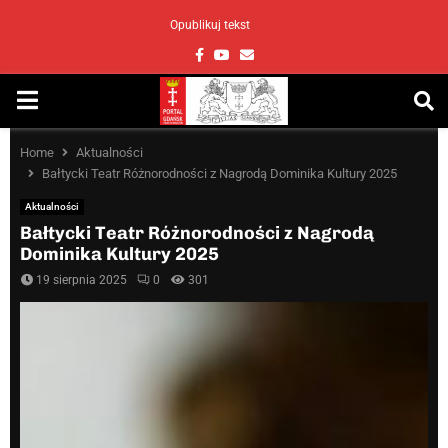
Opublikuj tekst
Facebook
Youtube
Email
PRIMARY
MENU
Home
Aktualności
Bałtycki Teatr Różnorodności z Nagrodą Dominika Kultury 2025
Aktualności
Bałtycki Teatr Różnorodności z Nagrodą
Dominika Kultury 2025
19 sierpnia 2025
0
301