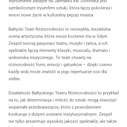
Wyróżnienie zdobyte na Jarmarku św. Dominika jest
symbolicznym tryumfem sztuki, która łączy pokolenia i
wnosi nowe życie w kulturalny pejzaż miasta.
Bałtycki Teatr Różnorodności to niezwykła, niezależna
scena artystyczna, która swoje korzenie ma w Gdyni.
Zespół tworzą pasjonaci teatru, muzyki i tańca, a ich
spektakle łączą elementy klasyki, musicalu, dramatu i
widowiska muzycznego. To teatr otwarty na
różnorodność form, emocji i gatunków – dzięki czemu
każdy widz może znaleźć w jego repertuarze coś dla
siebie.
Działalność Bałtyckiego Teatru Różnorodności to przykład
na to, jak determinacja i miłość do sztuki mogą stworzyć
wspaniałe przedsięwzięcie, które z powodzeniem
konkuruje z dużymi scenami instytucjonalnymi. Zespół
nie tylko prezentuje wysokiej jakości spektakle, ale także