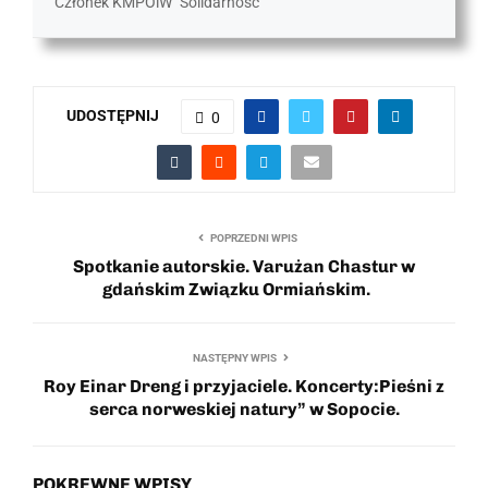
Członek KMPOiW "Solidarność"
UDOSTĘPNIJ
0
POPRZEDNI WPIS
Spotkanie autorskie. Varużan Chastur w
gdańskim Związku Ormiańskim.
NASTĘPNY WPIS
Roy Einar Dreng i przyjaciele. Koncerty:Pieśni z
serca norweskiej natury” w Sopocie.
POKREWNE WPISY