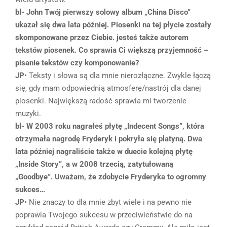
bl- John Twój pierwszy solowy album „China Disco”
ukazał się dwa lata później. Piosenki na tej płycie zostały
skomponowane przez Ciebie. jesteś także autorem
tekstów piosenek. Co sprawia Ci większą przyjemność –
pisanie tekstów czy komponowanie?
JP
• Teksty i słowa są dla mnie nierozłączne. Zwykle łączą
się, gdy mam odpowiednią atmosferę/nastrój dla danej
piosenki. Największą radość sprawia mi tworzenie
muzyki.
bl- W 2003 roku nagrałeś płytę „Indecent Songs”, która
otrzymała nagrodę Fryderyk i pokryła się platyną. Dwa
lata później nagraliście także w duecie kolejną płytę
„Inside Story”, a w 2008 trzecią, zatytułowaną
„Goodbye”. Uważam, że zdobycie Fryderyka to ogromny
sukces…
JP
• Nie znaczy to dla mnie zbyt wiele i na pewno nie
poprawia Twojego sukcesu w przeciwieństwie do na