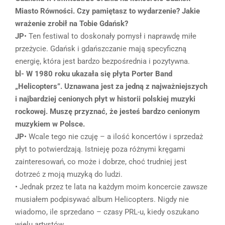
Miasto Równości. Czy pamiętasz to wydarzenie? Jakie
wrażenie zrobił na Tobie Gdańsk?
JP
• Ten festiwal to doskonały pomysł i naprawdę miłe
przeżycie. Gdańsk i gdańszczanie mają specyficzną
energię, która jest bardzo bezpośrednia i pozytywna.
bl- W 1980 roku ukazała się płyta Porter Band
„Helicopters”. Uznawana jest za jedną z najważniejszych
i najbardziej cenionych płyt w historii polskiej muzyki
rockowej. Muszę przyznać, że jesteś bardzo cenionym
muzykiem w Polsce.
JP
• Wcale tego nie czuję – a ilość koncertów i sprzedaż
płyt to potwierdzają. Istnieję poza różnymi kręgami
zainteresowań, co może i dobrze, choć trudniej jest
dotrzeć z moją muzyką do ludzi.
• Jednak przez te lata na każdym moim koncercie zawsze
musiałem podpisywać album Helicopters. Nigdy nie
wiadomo, ile sprzedano – czasy PRL-u, kiedy oszukano
wielu artystów.