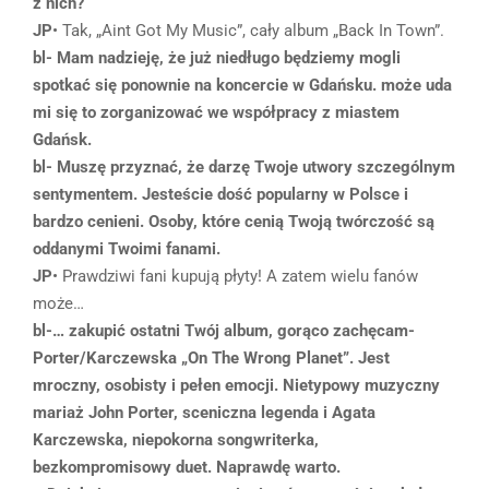
z nich?
JP
• Tak, „Aint Got My Music”, cały album „Back In Town”.
bl- Mam nadzieję, że już niedługo będziemy mogli
spotkać się ponownie na koncercie w Gdańsku. może uda
mi się to zorganizować we współpracy z miastem
Gdańsk.
bl- Muszę przyznać, że darzę Twoje utwory szczególnym
sentymentem. Jesteście dość popularny w Polsce i
bardzo cenieni. Osoby, które cenią Twoją twórczość są
oddanymi Twoimi fanami.
JP
• Prawdziwi fani kupują płyty! A zatem wielu fanów
może…
bl-… zakupić ostatni Twój album, gorąco zachęcam-
Porter/Karczewska „On The Wrong Planet”. Jest
mroczny, osobisty i pełen emocji. Nietypowy muzyczny
mariaż John Porter, sceniczna legenda i Agata
Karczewska, niepokorna songwriterka,
bezkompromisowy duet. Naprawdę warto.