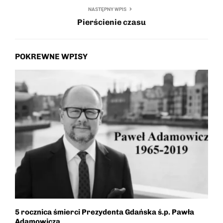
NASTĘPNY WPIS
Pierścienie czasu
POKREWNE WPISY
5 rocznica śmierci Prezydenta Gdańska ś.p. Pawła
P
Adamowicza