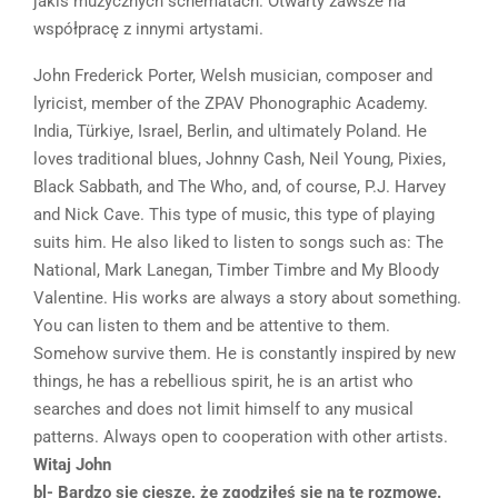
jakiś muzycznych schematach. Otwarty zawsze na
współpracę z innymi artystami
.
John Frederick Porter, Welsh musician, composer and
lyricist, member of the ZPAV Phonographic Academy.
India, Türkiye, Israel, Berlin, and ultimately Poland. He
loves traditional blues, Johnny Cash, Neil Young, Pixies,
Black Sabbath, and The Who, and, of course, P.J. Harvey
and Nick Cave. This type of music, this type of playing
suits him. He also liked to listen to songs such as: The
National, Mark Lanegan, Timber Timbre and My Bloody
Valentine. His works are always a story about something.
You can listen to them and be attentive to them.
Somehow survive them. He is constantly inspired by new
things, he has a rebellious spirit, he is an artist who
searches and does not limit himself to any musical
patterns. Always open to cooperation with other artists.
Witaj John
bl- Bardzo się cieszę, że zgodziłeś się na tę rozmowę.