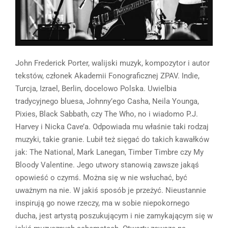
John Frederick Porter, walijski muzyk, kompozytor i autor
tekstów, członek Akademii Fonograficznej ZPAV.
Indie
,
Turcja,
Izrael
,
Berlin, docelowo Polska. Uwielbia
tradycyjnego bluesa,
Johnny’ego
Casha, Neila Younga,
Pixies
, Black
Sabbath
, czy The
Who
, no i wiadomo P.J.
Harvey i Nicka
Cave’a
. Odpowiada mu właśnie taki rodzaj
muzyki, takie granie. Lubił też sięgać do takich kawałków
jak: The
National
, Mark
Lanegan
,
Timber
Timbre
czy My
Bloody
Valentine
. Jego utwory stanowią zawsze jakąś
opowieść o czymś. Można się w nie wsłuchać, być
uważnym na nie. W jakiś sposób je przeżyć. Nieustannie
inspirują go nowe rzeczy, ma w sobie niepokornego
ducha, jest artystą poszukującym i nie zamykającym się w