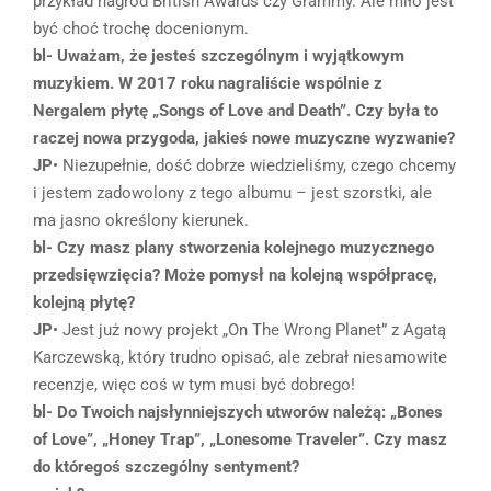
przykład nagród British Awards czy Grammy. Ale miło jest
być choć trochę docenionym.
bl- Uważam, że jesteś szczególnym i wyjątkowym
muzykiem. W 2017 roku nagraliście wspólnie z
Nergalem płytę „Songs of Love and Death”. Czy była to
raczej nowa przygoda, jakieś nowe muzyczne wyzwanie?
JP
• Niezupełnie, dość dobrze wiedzieliśmy, czego chcemy
i jestem zadowolony z tego albumu – jest szorstki, ale
ma jasno określony kierunek.
bl- Czy masz plany stworzenia kolejnego muzycznego
przedsięwzięcia? Może pomysł na kolejną współpracę,
kolejną płytę?
JP
• Jest już nowy projekt „On The Wrong Planet” z Agatą
Karczewską, który trudno opisać, ale zebrał niesamowite
recenzje, więc coś w tym musi być dobrego!
bl- Do Twoich najsłynniejszych utworów należą: „Bones
of Love”, „Honey Trap”, „Lonesome Traveler”. Czy masz
do któregoś szczególny sentyment?