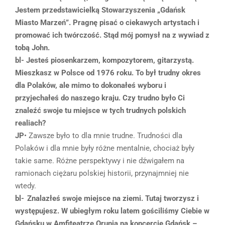
Jestem przedstawicielką Stowarzyszenia „Gdańsk
Miasto Marzeń”.
Pragnę pisać o ciekawych artystach i
promować ich twórczość. Stąd mój pomysł na z wywiad z
tobą John.
bl- Jesteś piosenkarzem, kompozytorem, gitarzystą.
Mieszkasz w Polsce od 1976 roku. To był trudny okres
dla Polaków, ale mimo to dokonałeś wyboru i
przyjechałeś do naszego kraju. Czy trudno było Ci
znaleźć swoje tu miejsce w tych trudnych polskich
realiach?
JP
• Zawsze było to dla mnie trudne. Trudności dla
Polaków i dla mnie były różne mentalnie, chociaż były
takie same. Różne perspektywy i nie dźwigałem na
ramionach ciężaru polskiej historii, przynajmniej nie
wtedy.
bl- Znalazłeś swoje miejsce na ziemi. Tutaj tworzysz i
występujesz.
W ubiegłym roku latem gościliśmy Ciebie w
Gdańsku w Amfiteatrze Orunia na koncercie Gdańsk –