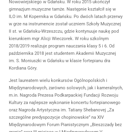
Nowowiejskiego w Gdańsku. W roku 2015 ukończył
gimnazjum muzyczne tamże. Następnie kształcił się w
ILO im. M Kopernika w Gdańsku. Po dwóch latach przerwy
w grze na instrumencie został uczniem Szkoły Muzycznej
II st. w Gdańsku-Wrzeszczu, gdzie kontynuuje naukę pod
kierunkiem mgr Alicji Wieczorek. W roku szkolnym
2018/2019 realizuje program nauczania klasy 5 i 6. Od
października 2018 jest studentem Akademii Muzycznej
im. S. Moniuszki w Gdańsku w klasie fortepianu dra
Kordiana Góry.
Jest laureatem wielu konkursów Ogólnopolskich i
Międzynarodowych, zarówno solowych, jak i kameralnych,
m.in. Nagroda Prezesa Podkarpackiej Fundacji Rozwoju
Kultury za najlepsze wykonanie koncertu fortepianowego
oraz Nagroda Artystyczna im. Tatiany Shebanovej ,,Za
szczególne predyspozycje chopinowskie” na XIV
Międzynarodowym Forum Pianistycznym ,,Bieszczady bez