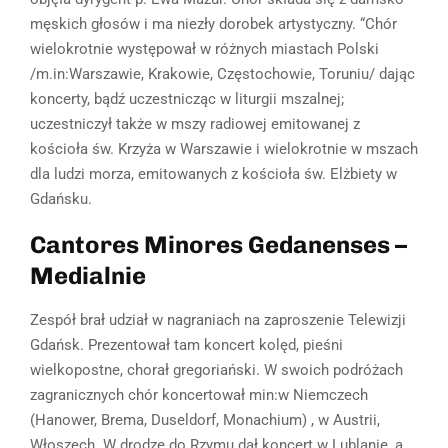
męskich głosów i ma niezły dorobek artystyczny. “Chór
wielokrotnie występował w różnych miastach Polski
/m.in:Warszawie, Krakowie, Częstochowie, Toruniu/ dając
koncerty, bądź uczestnicząc w liturgii mszalnej;
uczestniczył także w mszy radiowej emitowanej z
kościoła św. Krzyża w Warszawie i wielokrotnie w mszach
dla ludzi morza, emitowanych z kościoła św. Elżbiety w
Gdańsku.
Cantores Minores Gedanenses –
Medialnie
Zespół brał udział w nagraniach na zaproszenie Telewizji
Gdańsk. Prezentował tam koncert kolęd, pieśni
wielkopostne, chorał gregoriański. W swoich podróżach
zagranicznych chór koncertował min:w Niemczech
(Hanower, Brema, Duseldorf, Monachium) , w Austrii,
Włoszech. W drodze do Rzymu dał koncert w Lublanie, a