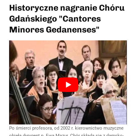
Historyczne nagranie Chóru
Gdańskiego "Cantores
Minores Gedanenses"
Po śmierci profesora, od 2002 r. kierownictwo muzyczne
objęła dyrygent p. Ewa Mazur. Chór składa się z damsko-