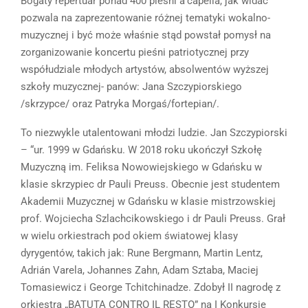
Bogaty repertuar ponad 400 pieśni a’capella, jak widać
pozwala na zaprezentowanie różnej tematyki wokalno-
muzycznej i być może właśnie stąd powstał pomysł na
zorganizowanie koncertu pieśni patriotycznej przy
współudziale młodych artystów, absolwentów wyższej
szkoły muzycznej- panów: Jana Szczypiorskiego
/skrzypce/ oraz Patryka Morgaś/fortepian/.
To niezwykle utalentowani młodzi ludzie. Jan Szczypiorski
– “ur. 1999 w Gdańsku. W 2018 roku ukończył Szkołę
Muzyczną im. Feliksa Nowowiejskiego w Gdańsku w
klasie skrzypiec dr Pauli Preuss. Obecnie jest studentem
Akademii Muzycznej w Gdańsku w klasie mistrzowskiej
prof. Wojciecha Szlachcikowskiego i dr Pauli Preuss. Grał
w wielu orkiestrach pod okiem światowej klasy
dyrygentów, takich jak: Rune Bergmann, Martin Lentz,
Adrián Varela, Johannes Zahn, Adam Sztaba, Maciej
Tomasiewicz i George Tchitchinadze. Zdobył II nagrodę z
orkiestrą „BATUTA CONTRO IL RESTO” na I Konkursie