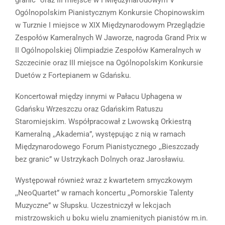
granic” oraz III miejsce w I Międzynarodowym V
Ogólnopolskim Pianistycznym Konkursie Chopinowskim
w Turznie I miejsce w XIX Międzynarodowym Przeglądzie
Zespołów Kameralnych W Jaworze, nagroda Grand Prix w
II Ogólnopolskiej Olimpiadzie Zespołów Kameralnych w
Szczecinie oraz III miejsce na Ogólnopolskim Konkursie
Duetów z Fortepianem w Gdańsku.
Koncertował między innymi w Pałacu Uphagena w
Gdańsku Wrzeszczu oraz Gdańskim Ratuszu
Staromiejskim. Współpracował z Lwowską Orkiestrą
Kameralną ,,Akademia”, występując z nią w ramach
Międzynarodowego Forum Pianistycznego ,,Bieszczady
bez granic” w Ustrzykach Dolnych oraz Jarosławiu.
Występował również wraz z kwartetem smyczkowym
,,NeoQuartet” w ramach koncertu ,,Pomorskie Talenty
Muzyczne” w Słupsku. Uczestniczył w lekcjach
mistrzowskich u boku wielu znamienitych pianistów m.in.