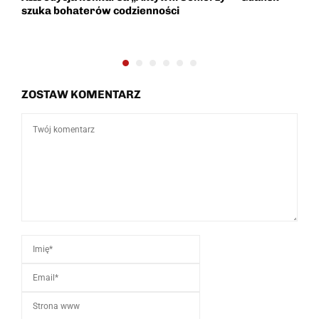
m.
szuka bohaterów codzienności
G
s
ZOSTAW KOMENTARZ