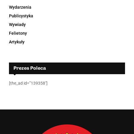
Wydarzenia
Publicystyka
Wywiady
Felietony
Artykuły
Prezes Poleca
[the_ad id=”139358″]