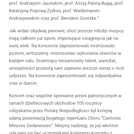
prof. Andrzejem Jasińskim, prof. Alicją Paletą-Bugaj, prof.
Katarzyną Popową-Zydroń, prof. Waldemarem
Andrzejewskim oraz prof. Berndem Goetzke.”
Jak widać obydwaj panowie, choć jeszcze młodzi muzycy
mają całkiem już spore, imponujące osiągnięcia jak na
swój wiek. Na koncercie zaprezentowali mistrzowski
poziom, wirtuozerię- mistrzostwo wykonania utworów w
każdym calu. Drzemiący niesamowity talent, warsztat,
umiejętności pozwolą nam zapewne jeszcze nieraz o nich
usłyszeć. Na koncercie zaprezentowali się indywidualnie
oraz w duecie.
Koncert oraz wspólne śpiewanie pieśni patriotycznych w
ramach dzielnicowych obchodów 105 rocznicy
odzyskania przez Polskę Niepodległości był kolejną
udaną prezentacją bogatego repertuaru Chóru “Cantores
Minores Gedanenses”. Miejmy nadzieję, że już wkrótce
uda nam się być uczestnikami kolejnego koncertu z