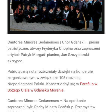
C
antores Minores Gedanenses | Chór Gdański – pieśni
patriotyczne, utwory Fryderyka Chopina oraz zaproszeni
artyści: Patryk Morgaś- pianino, Jan Szczypiorski-
skrzypce.
Patriotyczną nutą rozbrzmiały dźwięki na koncercie
zorganizowanym w związku ze 105 rocznicą
Niepodległości Polski. Koncert odbył się w
Parafii p.w.
Bożego Ciała w Gdańsku Morenie.
Cantores Minores Gedanenses – Na spotkanie
zaproszeni byli: Radny Miasta Gdańsk p. Przemysław