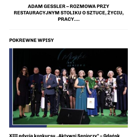
ADAM GESSLER – ROZMOWA PRZY
RESTAURACYJNYM STOLIKU O SZTUCE, ŻYCIU,
PRACY….
POKREWNE WPISY
XIII edycja konkursu „Aktywni Seniorzy” – Gdańsk
P