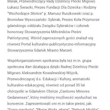
Malak, Przewodniczący Rady Dzielnicy Piecki Migowo
Łukasz Świacki, Prezes Fundacji Dla Dziecka i Rodziny
“Wschodzące Słońce” p. Mariusz Ruszkowski oraz p.
Bronisław Wysoczański- Sybirak, Prezes Koła Przymorze
gdańskiego oddziału Związku Sybiraków i członek
honorowy Stowarzyszenia Miłośników Pieśni
Patriotycznej. Wśród zaproszonych gości znalazł się
również Portal kulturalno-publicystyczno-informacyjny
Stowarzyszenia Gdańsk Miasto Marzeń.
Współorganizatorem spotkania była też m.in. grupa
społeczna #arr działająca dzięki Radnej Dzielnicy Piecki
Migowo Aleksandrze Kowalewskiej-Wójcik,
Przewodniczącej d.s. Edukacji i Kultury, animatorki
kulturalno-edukacyjnej, również od ponad 35 lat
chórzystki w Gdańskim Chórze „Cantores Minores
Gedanenses”, który mieliśmy możliwość wysłuchać na
koncercie. Zaprezentowali oni m.in takie pieśni, jak:
“Szara piechota”, “Płynie Wisła, płynie”, “Pałacyk Michla”