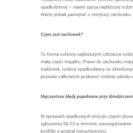
spadkobiercę — nawet spoza najbliższej rodzin
Warto jednak pamiętać o instytucji zachowku.
Czym jest zachowek?
To forma ochrony najbliższych członków rodzin
małą część majątku. Prawo do zachowku mają n
małżonek, rodzice spadkodawcy (w określonyc
pozwala całkowicie pozbawić rodzinę udziału 
Najczęstsze błędy popełniane przy dziedziczen
W sprawach spadkowych emocje często prowad
zgłoszenia SD-Z2 w terminie, nieuregulowanie 
konflikt o podział nieruchomości,