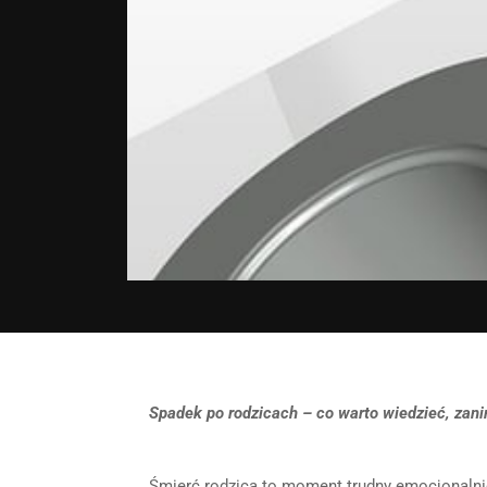
Spadek po rodzicach – co warto wiedzieć, zan
Śmierć rodzica to moment trudny emocjonalni