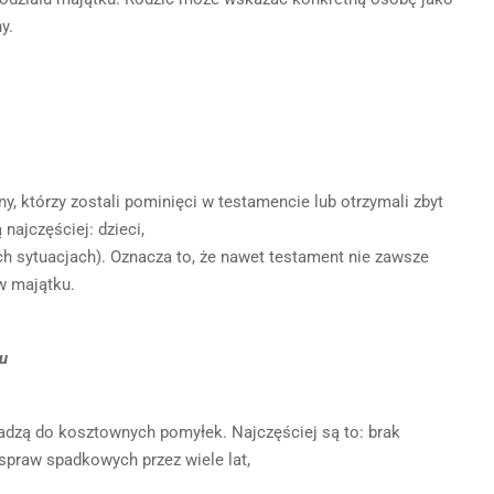
y.
y, którzy zostali pominięci w testamencie lub otrzymali zbyt
ajczęściej: dzieci,
h sytuacjach). Oznacza to, że nawet testament nie zawsze
w majątku.
iu
zą do kosztownych pomyłek. Najczęściej są to: brak
spraw spadkowych przez wiele lat,