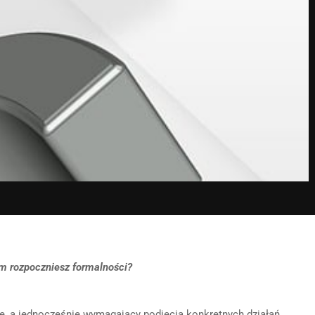
im rozpoczniesz formalności?
e, a jednocześnie wymagający podjęcia konkretnych działań