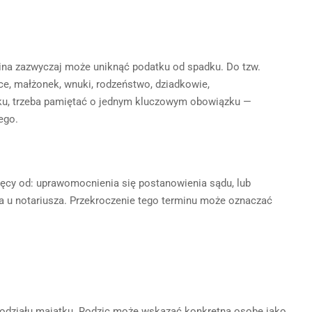
zina zazwyczaj może uniknąć podatku od spadku. Do tzw.
ice, małżonek, wnuki, rodzeństwo, dziadkowie,
atku, trzeba pamiętać o jednym kluczowym obowiązku —
ego.
ięcy od: uprawomocnienia się postanowienia sądu, lub
a u notariusza. Przekroczenie tego terminu może oznaczać
odziału majątku. Rodzic może wskazać konkretną osobę jako