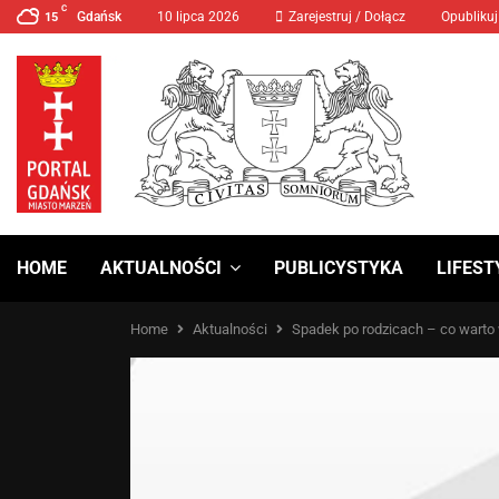
C
Gdańsk
10 lipca 2026
MANIFA 2024 Prawa Kobiet
Zarejestruj / Dołącz
Opublikuj
15
HOME
AKTUALNOŚCI
PUBLICYSTYKA
LIFEST
Home
Aktualności
Spadek po rodzicach – co warto 