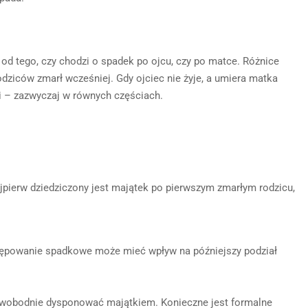
 od tego, czy chodzi o spadek po ojcu, czy po matce. Różnice
rodziców zmarł wcześniej. Gdy ojciec nie żyje, a umiera matka
i – zazwyczaj w równych częściach.
ajpierw dziedziczony jest majątek po pierwszym zmarłym rodzicu,
tępowanie spadkowe może mieć wpływ na późniejszy podział
swobodnie dysponować majątkiem. Konieczne jest formalne