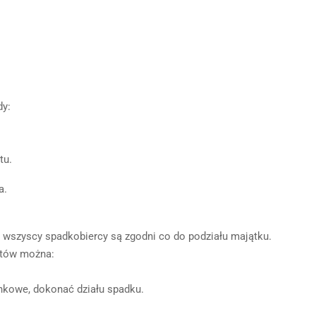
dy:
tu.
a.
y wszyscy spadkobiercy są zgodni co do podziału majątku.
ntów można:
nkowe, dokonać działu spadku.