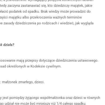
edy zaczyna zastanawiać się, kto dziedziczy majątek, jakie
płacić podatek od spadku. Brak wiedzy może prowadzić do
 części majątku albo przekroczenia ważnych terminów
zasady dziedziczenia po rodzicach i wiedzieć, jak wygląda
k działa?
astosowanie mają przepisy dotyczące dziedziczenia ustawowego.
zasad określonych w Kodeksie cywilnym.
: małżonek zmarłego, dzieci.
ony jest pomiędzy żyjącego współmałżonka oraz dzieci w równych
go udział nie może być mniejszy niż 1/4 całego spadku.