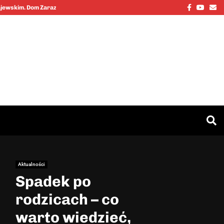
Facebook
Youtu
Em
Kajewskim. Dom Zarazy…
Cinkciarz.nbp
Aktualności
Spadek po
rodzicach – co
warto wiedzieć,