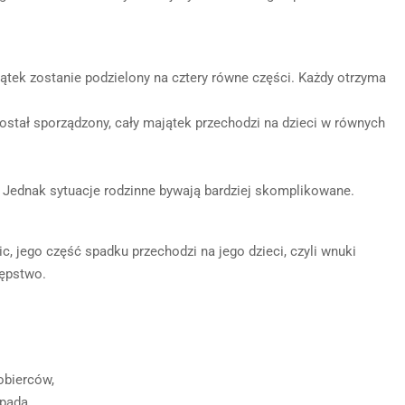
ajątek zostanie podzielony na cztery równe części. Każdy otrzyma
 został sporządzony, cały majątek przechodzi na dzieci w równych
. Jednak sytuacje rodzinne bywają bardziej skomplikowane.
ic, jego część spadku przechodzi na jego dzieci, czyli wnuki
tępstwo.
obierców,
epada.