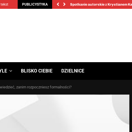
 tekst
PUBLICYSTYKA
Spotkanie autorskie z Krystianem 
YLE
BLISKO CIEBIE
DZIELNICE
wiedzieć, zanim rozpoczniesz formalności?