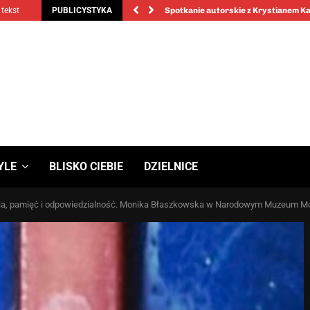
 tekst
PUBLICYSTYKA
Spotkanie autorskie z Krystianem 
YLE
BLISKO CIEBIE
DZIELNICE
ia, pamięć i odpowiedzialność. Monika Błaszkowska w Narodowym Muzeum M