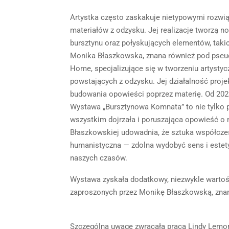
Artystka często zaskakuje nietypowymi rozwi
materiałów z odzysku. Jej realizacje tworzą n
bursztynu oraz połyskujących elementów, takic
Monika Błaszkowska, znana również pod pseu
Home, specjalizujące się w tworzeniu artysty
powstających z odzysku. Jej działalność proje
budowania opowieści poprzez materię. Od 2023
Wystawa „Bursztynowa Komnata” to nie tylko p
wszystkim dojrzała i poruszająca opowieść o 
Błaszkowskiej udowadnia, że sztuka współcze
humanistyczna — zdolna wydobyć sens i estetyk
naszych czasów.
Wystawa zyskała dodatkowy, niezwykle wartośc
zaproszonych przez Monikę Błaszkowską, zna
Szczególną uwagę zwracała praca Lindy Lemon