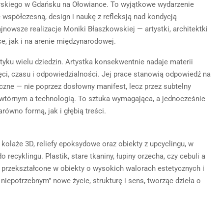
skiego w Gdańsku na Ołowiance. To wyjątkowe wydarzenie
 współczesną, design i naukę z refleksją nad kondycją
nowsze realizacje Moniki Błaszkowskiej — artystki, architektki
e, jak i na arenie międzynarodowej.
yku wielu dziedzin. Artystka konsekwentnie nadaje materii
ęci, czasu i odpowiedzialności. Jej prace stanowią odpowiedź na
czne — nie poprzez dosłowny manifest, lecz przez subtelny
wtórnym a technologią. To sztuka wymagająca, a jednocześnie
ówno formą, jak i głębią treści.
kolaże 3D, reliefy epoksydowe oraz obiekty z upcyclingu, w
recyklingu. Plastik, stare tkaniny, łupiny orzecha, czy cebuli a
ch przekształcone w obiekty o wysokich walorach estetycznych i
iepotrzebnym” nowe życie, strukturę i sens, tworząc dzieła o