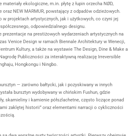
 materiały ekologiczne, m.in. płytę z łupin orzecha NØD,
owe oraz NEW MARMUR, powstający z odpadów odzieżowych.
w projektach artystycznych, jak i użytkowych, co czyni jej
współczesnego, odpowiedzialnego designu.
 prezentacje na prestiżowych wydarzeniach artystycznych na
czas Venice Design w ramach Biennale Architektury w Wenecji,
entrum Kultury, a także na wystawie The Design, Dine & Make a
Nagrodę Publiczności za interaktywną realizację Irreversible
nghaju, Hongkongu i Ningbo.
ursztyn — zarówno bałtycki, jak i pozyskiwany w innych
zystała bursztyn wydobywany w chińskim Fushun, gdzie
ły, skamieliny i kamienie półszlachetne, często liczące ponad
lami zaklętej historii” oraz elementami narracji o cykliczności
szością.
są dwa wyraźne nurty twórczości artystki. Pierwszy obejmuje