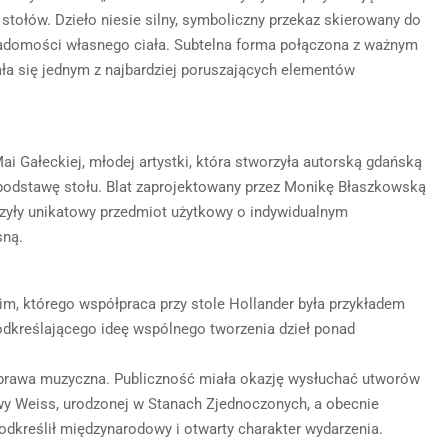
tołów. Dzieło niesie silny, symboliczny przekaz skierowany do
wiadomości własnego ciała. Subtelna forma połączona z ważnym
ała się jednym z najbardziej poruszających elementów
i Gałeckiej, młodej artystki, która stworzyła autorską gdańską
 podstawę stołu. Blat zaprojektowany przez Monikę Błaszkowską
zyły unikatowy przedmiot użytkowy o indywidualnym
sną.
m, którego współpraca przy stole Hollander była przykładem
podkreślającego ideę wspólnego tworzenia dzieł ponad
oprawa muzyczna. Publiczność miała okazję wysłuchać utworów
wy Weiss, urodzonej w Stanach Zjednoczonych, a obecnie
odkreślił międzynarodowy i otwarty charakter wydarzenia.