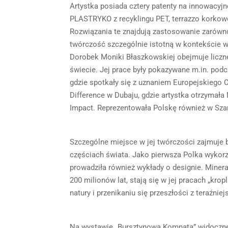
Artystka posiada cztery patenty na innowacyjne
PLASTRYKO z recyklingu PET, terrazzo kork
Rozwiązania te znajdują zastosowanie zarówno 
twórczość szczególnie istotną w kontekście 
Dorobek Moniki Błaszkowskiej obejmuje liczne
świecie. Jej prace były pokazywane m.in. pod
gdzie spotkały się z uznaniem Europejskiego C
Difference w Dubaju, gdzie artystka otrzymała 
Impact. Reprezentowała Polskę również w Sza
Szczególne miejsce w jej twórczości zajmuje b
częściach świata. Jako pierwsza Polka wykor
prowadziła również wykłady o designie. Minera
200 milionów lat, stają się w jej pracach „krop
natury i przenikaniu się przeszłości z teraźniej
Na wystawie „Bursztynowa Komnata” widoczne 