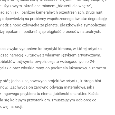
e użytkowym, określane mianem „biżuterii dla wnętrz”,
jach, jak i bardziej kameralnych przestrzeniach. Drugi nurt
zną odpowiedzią na problemy współczesnego świata: degradację
iedzialność człowieka za planetę. Błaszkowska symbolicznie
zy epokami i podkreślając ciągłość procesów naturalnych.
ca z wykorzystaniem kolorystyki kimona, w której artystka
łącząc narrację kulturową z własnym językiem artystycznym.
 i obiektów trójwymiarowych, często wzbogaconych o 24-
galskie oraz włoskie ramy, co podkreśla luksusowy, a zarazem
 stół, jedna z najnowszych projektów artystki, którego blat
nów. Zachwyca on zarówno odwagą materiałową, jak i
klingowego przybiera tu niemal jubilerski charakter. Każda
ła się kolejnym przystankiem, zmuszającym odbiorcę do
owej narracji.