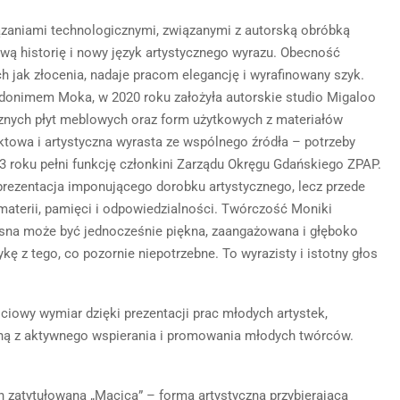
ązaniami technologicznymi, związanymi z autorską obróbką
ową historię i nowy język artystycznego wyrazu. Obecność
h jak złocenia, nadaje pracom elegancję i wyrafinowany szyk.
donimem Moka, w 2020 roku założyła autorskie studio Migaloo
cznych płyt meblowych oraz form użytkowych z materiałów
ktowa i artystyczna wyrasta ze wspólnego źródła – potrzeby
 roku pełni funkcję członkini Zarządu Okręgu Gdańskiego ZPAP.
rezentacja imponującego dorobku artystycznego, lecz przede
materii, pamięci i odpowiedzialności. Twórczość Moniki
sna może być jednocześnie piękna, zaangażowana i głęboko
ę z tego, co pozornie niepotrzebne. To wyrazisty i istotny głos
iowy wymiar dzięki prezentacji prac młodych artystek,
ną z aktywnego wspierania i promowania młodych twórców.
 zatytułowana „Macica” – forma artystyczna przybierająca