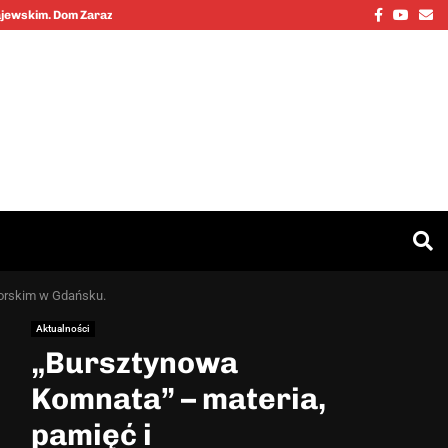
Facebook
Youtu
Em
Kajewskim. Dom Zarazy…
Cinkciarz.nbp
orskim w Gdańsku.
Aktualności
„Bursztynowa
Komnata” – materia,
pamięć i