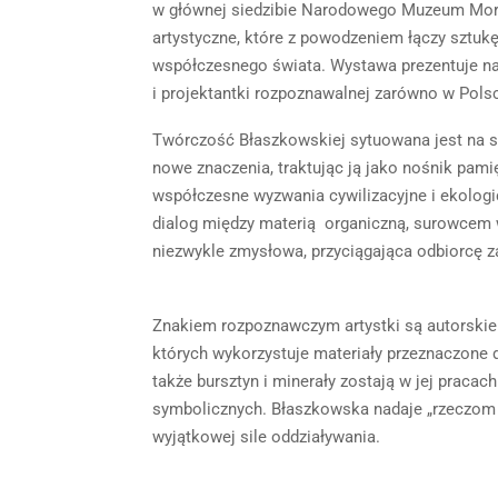
w głównej siedzibie Narodowego Muzeum Mor
artystyczne, które z powodzeniem łączy sztukę
współczesnego świata. Wystawa prezentuje naj
i projektantki rozpoznawalnej zarówno w Polsc
Twórczość Błaszkowskiej sytuowana jest na st
nowe znaczenia, traktując ją jako nośnik pami
współczesne wyzwania cywilizacyjne i ekologi
dialog między materią organiczną, surowcem 
niezwykle zmysłowa, przyciągająca odbiorcę zar
Znakiem rozpoznawczym artystki są autorskie 
których wykorzystuje materiały przeznaczone do 
także bursztyn i minerały zostają w jej praca
symbolicznych. Błaszkowska nadaje „rzeczom n
wyjątkowej sile oddziaływania.