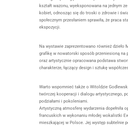
kształt wazonu, wyeksponowana na jednym ze s
kobiet, odnosząc się do troski o zdrowie i ś
społecznym przesłaniem sprawiła, że praca st
ekspozycji.
Na wystawie zaprezentowano również dzieło Ma
grafikę w nowatorski sposób przeniesioną na
oraz artystycznie opracowana podstawa stwor
charakterze, łączący design i sztukę współcze
Warto wspomnieć także o Witoldzie Godlewski
twórczej kooperacji i dialogu artystycznego, 
podziałami i pokoleniami.
Artystyczną atmosferę wydarzenia dopełniła 
francuskich w wykonaniu młodej wokalistki E
mieszkającej w Polsce. Jej występ subtelnie p