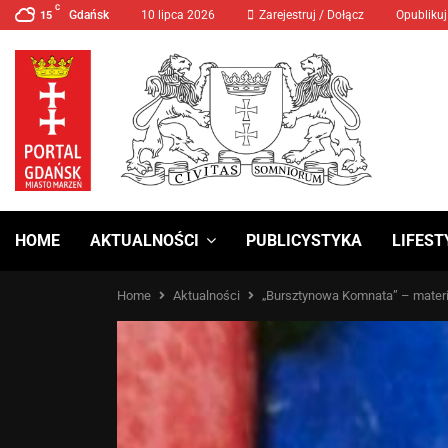
C
Gdańsk
10 lipca 2026
MANIFA 2024 Prawa Kobiet
Zarejestruj / Dołącz
Opublikuj
15
HOME
AKTUALNOŚCI
PUBLICYSTYKA
LIFEST
Home
Aktualności
„Bursztynowa Komnata” – mater