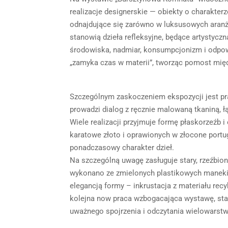
realizacje designerskie — obiekty o charakterz
odnajdujące się zarówno w luksusowych aranżac
stanowią dzieła refleksyjne, będące artystyc
środowiska, nadmiar, konsumpcjonizm i odpow
„zamyka czas w materii”, tworząc pomost międ
Szczególnym zaskoczeniem ekspozycji jest pra
prowadzi dialog z ręcznie malowaną tkaniną, 
Wiele realizacji przyjmuje formę płaskorzeźb
karatowe złoto i oprawionych w złocone portu
ponadczasowy charakter dzieł.
Na szczególną uwagę zasługuje stary, rzeźbiony
wykonano ze zmielonych plastikowych maneki
elegancją formy – inkrustacja z materiału recy
kolejna now praca wzbogacająca wystawę, sta
uważnego spojrzenia i odczytania wielowarstw