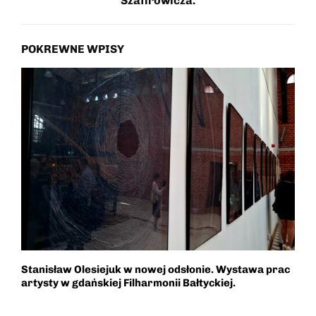
Szafirowicza.
POKREWNE WPISY
Stanisław Olesiejuk w nowej odsłonie. Wystawa prac
“
artysty w gdańskiej Filharmonii Bałtyckiej.
M
p