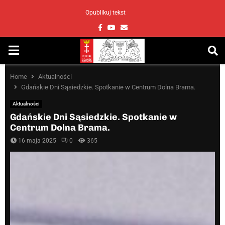
Opublikuj tekst
Facebook
Youtube
Email
PRIMARY
MENU
Home
Aktualności
Gdańskie Dni Sąsiedzkie. Spotkanie w Centrum Dolna Brama.
Aktualności
Gdańskie Dni Sąsiedzkie. Spotkanie w
Centrum Dolna Brama.
16 maja 2025
0
365