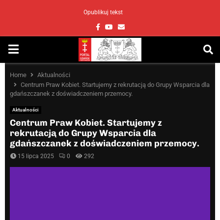
Opublikuj tekst
Facebook
Youtube
Email
PRIMARY
MENU
Home
Aktualności
Centrum Praw Kobiet. Startujemy z rekrutacją do Grupy Wsparcia dla
gdańszczanek z doświadczeniem przemocy.
Aktualności
Centrum Praw Kobiet. Startujemy z
rekrutacją do Grupy Wsparcia dla
gdańszczanek z doświadczeniem przemocy.
15 lipca 2025
0
292