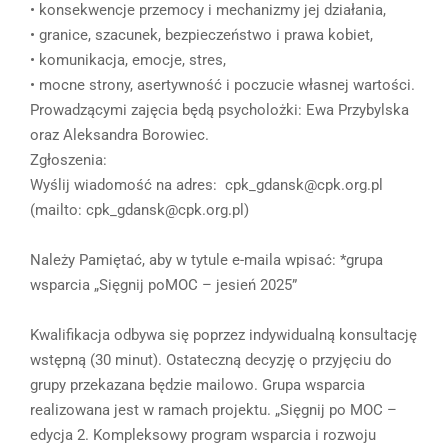
• konsekwencje przemocy i mechanizmy jej działania,
• granice, szacunek, bezpieczeństwo i prawa kobiet,
• komunikacja, emocje, stres,
• mocne strony, asertywność i poczucie własnej wartości.
Prowadzącymi zajęcia będą psycholożki: Ewa Przybylska
oraz Aleksandra Borowiec.
Zgłoszenia:
Wyślij wiadomość na adres: cpk_gdansk@cpk.org.pl
(mailto: cpk_gdansk@cpk.org.pl)
Należy Pamiętać, aby w tytule e-maila wpisać: *grupa
wsparcia „Sięgnij poMOC – jesień 2025”
Kwalifikacja odbywa się poprzez indywidualną konsultację
wstępną (30 minut). Ostateczną decyzję o przyjęciu do
grupy przekazana będzie mailowo. Grupa wsparcia
realizowana jest w ramach projektu. „Sięgnij po MOC –
edycja 2. Kompleksowy program wsparcia i rozwoju