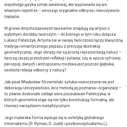
wspólnego języka sztuki światowej, ale wypowiada się we
własnym rejestrze – wnosząc oryginalne odkrycia i nieoczywiste
napięcia.
W gronie dotychczasowych laureatów znajdują się artyści o
wybitnym dorobku twórczym – do którego w tym roku dołącza
Łukasz Patelczyk. Artysta ów w swojej twórczości łączy klasyczną
tradycję romantycznego pejzażu z precyzją abstrakcji
geometrycznej. Jego obrazy nie są prostą reprezentacją natury –
tworzą raczej przestrzeń refleksji i pytania: czy w epoce cyfrowej
percepcji, danych i antropocenu możliwa jest jeszcze głęboka,
osobista relacja odbiorcy z naturą?
Jak pisał Władysław Strzemiński: sztuka nowoczesna nie jest
dekoracją rzeczywistości, lecz metodą jej poznania i organizacji –
to zdanie doskonale oddaje sens poszukiwań Patelczyka, w
których geometria staje się nie tylko konstrukcją formalną, ale
również narzędziem metafizycznym.
Jego malarska forma wpisuje się w estetykę globalnego
minimalizmu (R. Ryman, D. Judd) i postkonceptualizmu (J.