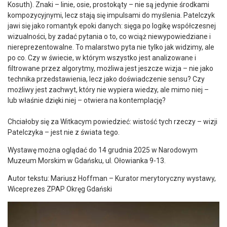
Kosuth). Znaki – linie, osie, prostokąty – nie są jedynie środkami
kompozycyjnymi, lecz stają się impulsami do myślenia. Patelczyk
jawi się jako romantyk epoki danych: sięga po logikę współczesnej
wizualności, by zadać pytania o to, co wciąż niewypowiedziane i
niereprezentowalne. To malarstwo pyta nie tylko jak widzimy, ale
po co. Czy w świecie, w którym wszystko jest analizowane i
filtrowane przez algorytmy, możliwa jest jeszcze wizja – nie jako
technika przedstawienia, lecz jako doświadczenie sensu? Czy
możliwy jest zachwyt, który nie wypiera wiedzy, ale mimo niej –
lub właśnie dzięki niej – otwiera na kontemplację?
Chciałoby się za Witkacym powiedzieć: wistość tych rzeczy – wizji
Patelczyka – jest nie z świata tego.
Wystawę można oglądać do 14 grudnia 2025 w Narodowym
Muzeum Morskim w Gdańsku, ul. Ołowianka 9-13.
Autor tekstu: Mariusz Hoffman – Kurator merytoryczny wystawy,
Wiceprezes ZPAP Okręg Gdański