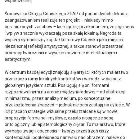
współczesnej.
Środowisko Okręgu Gdańskiego ZPAP od ponad dwóch dekad z
zaangażowaniem realizuje ten projekt – niekiedy mimo
ograniczonych zasobów – kierując się przekonaniem, że jego sens
i wpływ znacznie wykraczają poza skalę lokalną. Nagroda ta
wspiera symboliczny kapitał kulturowy Gdańska jako miejsca
niezależnej refleksji artystycznej, a także stanowi przestrzeń
promocji twórczości o wysokim poziomie intelektualnym i
estetycznym.
W centrum każdej edycji znajdują się artyści, których malarstwo
przekracza ramy lokalnych kontekstów i wchodzi w dialog z
globalnym językiem sztuki. Posługują się oni formami
rozpoznawalnymi na arenie międzynarodowej – od abstrakcji i
minimalizmu, przez analizę medium, po konceptualne
przekształcenia znaczeń – jednak nie poprzestają na cytacie. W
ich pracach strategie wizualne przekształcane są w nowe
propozycje formalne i myślowe, często niosące ze sobą
ontologiczny lub epistemologiczny ciężar. To malarstwo, które
wymaga uwagi i obecności – tworzy przestrzeń ciszy,
kontemplacji i pogłębionego namysłu nad obrazem, należy do