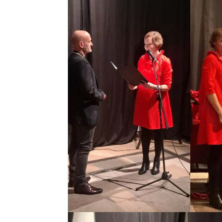
Wspieraj
nas za
darmo