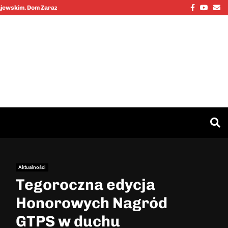
Facebook
Youtu
Em
Kajewskim. Dom Zarazy…
Cinkciarz.nbp
Aktualności
Tegoroczna edycja
Honorowych Nagród
GTPS w duchu