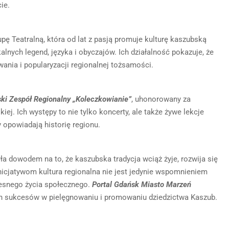
ie.
ę Teatralną, która od lat z pasją promuje kulturę kaszubską
lnych legend, języka i obyczajów. Ich działalność pokazuje, że
nia i popularyzacji regionalnej tożsamości.
ki Zespół Regionalny „Koleczkowianie”
, uhonorowany za
ej. Ich występy to nie tylko koncerty, ale także żywe lekcje
wy opowiadają historię regionu.
 dowodem na to, że kaszubska tradycja wciąż żyje, rozwija się
 inicjatywom kultura regionalna nie jest jedynie wspomnieniem
zesnego życia społecznego.
Portal Gdańsk Miasto Marzeń
ych sukcesów w pielęgnowaniu i promowaniu dziedzictwa Kaszub.