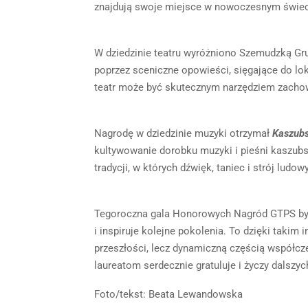
znajdują swoje miejsce w nowoczesnym świec
W dziedzinie teatru wyróżniono Szemudzką Grup
poprzez sceniczne opowieści, sięgające do loka
teatr może być skutecznym narzędziem zachowa
Nagrodę w dziedzinie muzyki otrzymał
Kaszubs
kultywowanie dorobku muzyki i pieśni kaszubski
tradycji, w których dźwięk, taniec i strój ludo
Tegoroczna gala Honorowych Nagród GTPS była
i inspiruje kolejne pokolenia. To dzięki takim
przeszłości, lecz dynamiczną częścią współc
laureatom serdecznie gratuluje i życzy dalsz
Foto/tekst: Beata Lewandowska