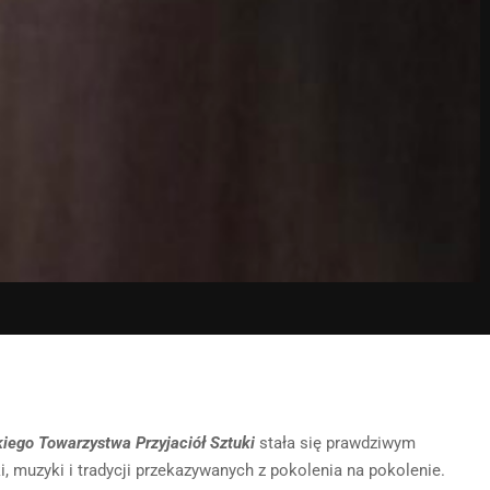
ego Towarzystwa Przyjaciół Sztuki
stała się prawdziwym
ki, muzyki i tradycji przekazywanych z pokolenia na pokolenie.