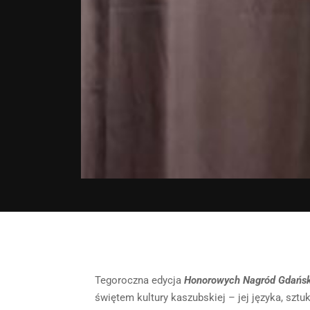
Tegoroczna edycja
Honorowych Nagród Gdański
świętem kultury kaszubskiej – jej języka, sztu