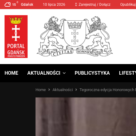
C
Gdańsk
10 lipca 2026
MANIFA 2024 Prawa Kobiet
Zarejestruj / Dołącz
Opublikuj
15
HOME
AKTUALNOŚCI
PUBLICYSTYKA
LIFEST
Home
Aktualności
Tegoroczna edycja Honorowych Na