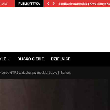
 tekst
PUBLICYSTYKA
Spotkanie autorskie z Krystianem 
YLE
BLISKO CIEBIE
DZIELNICE
gród GTPS w duchu kaszubskiej tradycji i kultury.