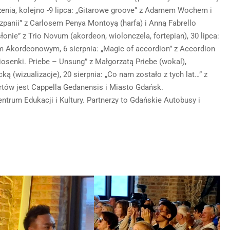
zenia, kolejno -9 lipca: „Gitarowe groove” z Adamem Wochem i
zpanii” z Carlosem Penya Montoyą (harfa) i Anną Fabrello
łonie” z Trio Novum (akordeon, wiolonczela, fortepian), 30 lipca:
m Akordeonowym, 6 sierpnia: „Magic of accordion” z Accordion
osenki. Priebe – Unsung” z Małgorzatą Priebe (wokal),
ą (wizualizacje), 20 sierpnia: „Co nam zostało z tych lat…” z
tów jest Cappella Gedanensis i Miasto Gdańsk.
trum Edukacji i Kultury. Partnerzy to Gdańskie Autobusy i