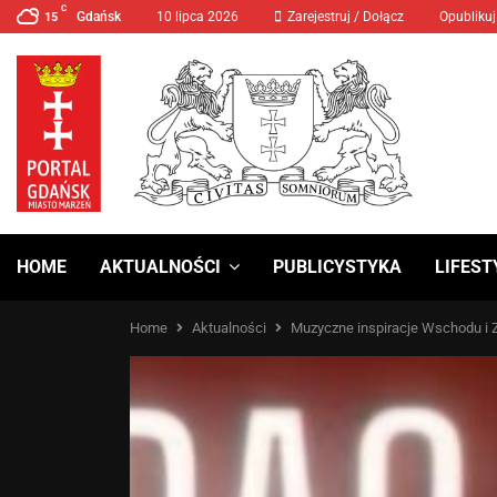
C
Gdańsk
10 lipca 2026
MANIFA 2024 Prawa Kobiet
Zarejestruj / Dołącz
Opublikuj
15
HOME
AKTUALNOŚCI
PUBLICYSTYKA
LIFEST
Home
Aktualności
Muzyczne inspiracje Wschodu i Z