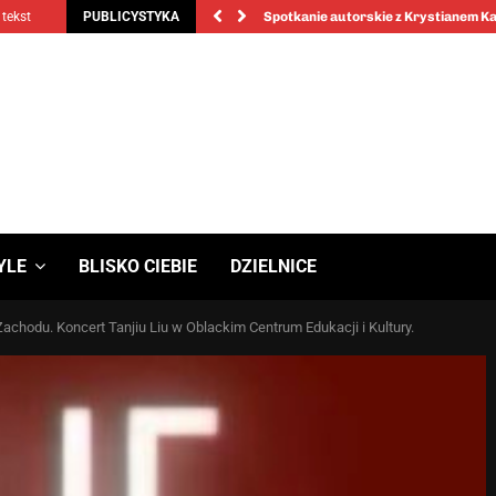
 tekst
PUBLICYSTYKA
Spotkanie autorskie z Krystianem 
YLE
BLISKO CIEBIE
DZIELNICE
achodu. Koncert Tanjiu Liu w Oblackim Centrum Edukacji i Kultury.