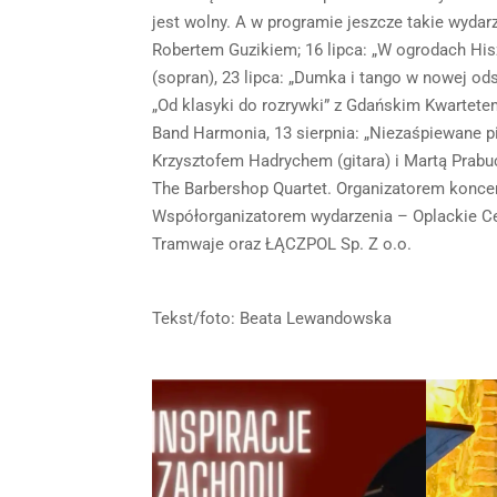
jest wolny. A w programie jeszcze takie wydar
Robertem Guzikiem; 16 lipca: „W ogrodach His
(sopran), 23 lipca: „Dumka i tango w nowej ods
„Od klasyki do rozrywki” z Gdańskim Kwartete
Band Harmonia, 13 sierpnia: „Niezaśpiewane pi
Krzysztofem Hadrychem (gitara) i Martą Prabuck
The Barbershop Quartet. Organizatorem koncer
Współorganizatorem wydarzenia – Oplackie Cen
Tramwaje oraz ŁĄCZPOL Sp. Z o.o.
Tekst/foto: Beata Lewandowska