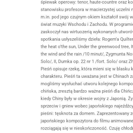
śpiewak operowy: tenor, haute-countre oraz ko
stanowisku profesora w macierzystej uczelni
m.in. pod jego czujnym okiem kształcił swój wa
świat muzyki Wschodu i Zachodu. W programie
zaskoczył nas wirtuozerią wykonanych utworów
spotkania usłyszeliśmy dzieła: Rogem’a Quilt
the heat o’the sun, Under the greenwood tree, It
the wind and the rain /10 minut/, Zygmunta No
Solo/, II, Dumka op. 22 nr 1 /fort. Solo/ oraz
Pieśń opisuje rzekę, która mieni się w blasku
charakteru. Pieśń ta uważana jest w Chinach 
mogliśmy wysłuchać utworu kolejnego kompoz
chińska, zresztą bardzo ważna pieśń dla Chińc
kiedy Chiny były w okresie wojny z Japonią. Ż
sprzeciw i gniew wobec japońskiego najeźdźcy 
pieśni: tęsknota za domem. Zaprezentowany zos
japońskiego kompozytora do filmu animowanego
rozciągają się w nieskończoność. Czuję chłodn