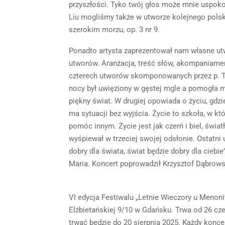
przyszłości. Tyko twój głos może mnie uspoko
Liu mogliśmy także w utworze kolejnego pols
szerokim morzu, op. 3 nr 9.
Ponadto artysta zaprezentował nam własne u
utworów. Aranżacja, treść słów, akompaniame
czterech utworów skomponowanych przez p. Tia
nocy był uwięziony w gęstej mgle a pomogła m
piękny świat. W drugiej opowiada o życiu, gd
ma sytuacji bez wyjścia. Życie to szkoła, w
pomóc innym. Życie jest jak czerń i biel, światł
wyśpiewał w trzeciej swojej odsłonie. Ostatni 
dobry dla świata, świat będzie dobry dla ciebi
Maria. Koncert poprowadził Krzysztof Dąbrows
VI edycja Festiwalu „Letnie Wieczory u Menoni
Elżbietańskiej 9/10 w Gdańsku. Trwa od 26 cze
trwać będzie do 20 sierpnia 2025. Każdy konce