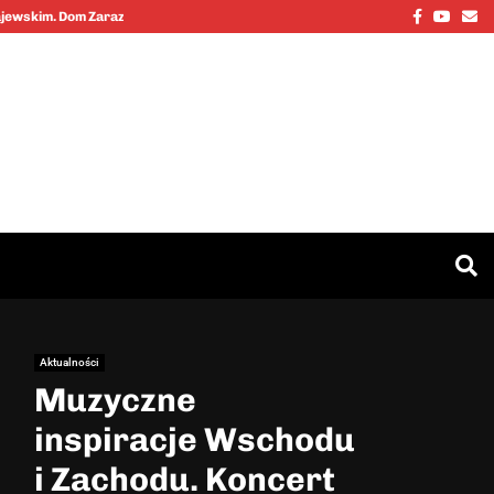
Facebook
Youtu
Em
Kajewskim. Dom Zarazy…
Cinkciarz.nbp
Aktualności
Muzyczne
inspiracje Wschodu
i Zachodu. Koncert