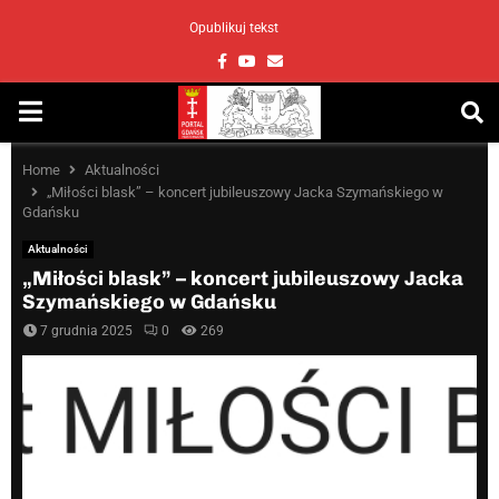
Opublikuj tekst
Facebook
Youtube
Email
PRIMARY
MENU
Home
Aktualności
„Miłości blask” – koncert jubileuszowy Jacka Szymańskiego w
Gdańsku
Aktualności
„Miłości blask” – koncert jubileuszowy Jacka
Szymańskiego w Gdańsku
7 grudnia 2025
0
269