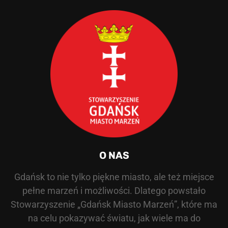
O NAS
Gdańsk to nie tylko piękne miasto, ale też miejsce
pełne marzeń i możliwości. Dlatego powstało
Stowarzyszenie „Gdańsk Miasto Marzeń”, które ma
na celu pokazywać światu, jak wiele ma do