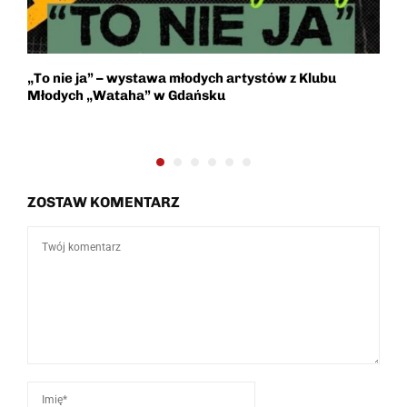
„To nie ja” – wystawa młodych artystów z Klubu
S
Młodych „Wataha” w Gdańsku
Z
ZOSTAW KOMENTARZ