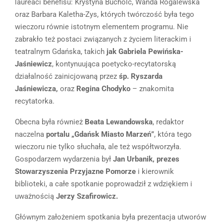
laureaci benefisu: Krystyna Bucholc, Wanda Rogalewska
oraz Barbara Kaletha-Zys, których twórczość była tego
wieczoru równie istotnym elementem programu. Nie
zabrakło też postaci związanych z życiem literackim i
teatralnym Gdańska, takich
jak Gabriela Pewińska-
Jaśniewicz
, kontynuująca poetycko-recytatorską
działalność zainicjowaną przez
śp. Ryszarda
Jaśniewicza,
oraz
Regina Chodyko
– znakomita
recytatorka.
Obecna była również
Beata Lewandowska
, redaktor
naczelna
portalu „Gdańsk Miasto Marzeń”
, która tego
wieczoru nie tylko słuchała, ale też współtworzyła.
Gospodarzem wydarzenia był
Jan Urbanik, prezes
Stowarzyszenia Przyjazne Pomorze
i kierownik
biblioteki, a całe spotkanie poprowadził z wdziękiem i
uważnością
Jerzy Szafirowicz.
Głównym założeniem spotkania była prezentacja utworów