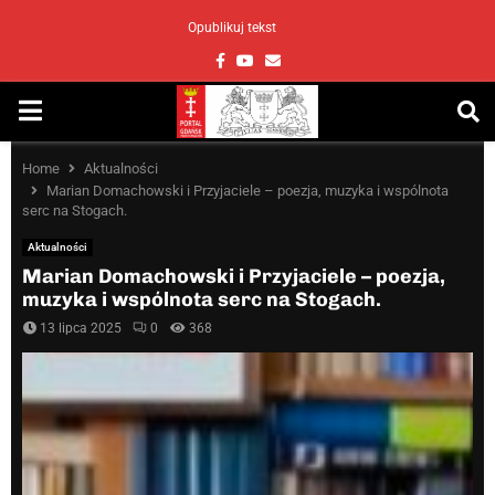
Opublikuj tekst
Facebook
Youtube
Email
PRIMARY
MENU
Home
Aktualności
Marian Domachowski i Przyjaciele – poezja, muzyka i wspólnota
serc na Stogach.
Aktualności
Marian Domachowski i Przyjaciele – poezja,
muzyka i wspólnota serc na Stogach.
13 lipca 2025
0
368