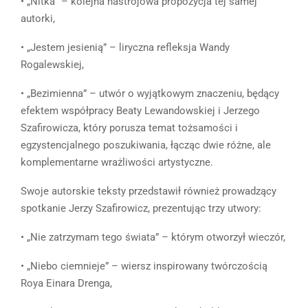
• „Nitka” – kolejna nastrojowa propozycja tej samej
autorki,
• „Jestem jesienią” – liryczna refleksja Wandy
Rogalewskiej,
• „Bezimienna” – utwór o wyjątkowym znaczeniu, będący
efektem współpracy Beaty Lewandowskiej i Jerzego
Szafirowicza, który porusza temat tożsamości i
egzystencjalnego poszukiwania, łącząc dwie różne, ale
komplementarne wrażliwości artystyczne.
Swoje autorskie teksty przedstawił również prowadzący
spotkanie Jerzy Szafirowicz, prezentując trzy utwory:
• „Nie zatrzymam tego świata” – którym otworzył wieczór,
• „Niebo ciemnieje” – wiersz inspirowany twórczością
Roya Einara Drenga,