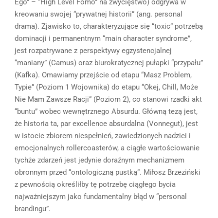
Ego” – “High Level Fomo” na zwycięstwo) odgrywa w
kreowaniu swojej “prywatnej historii” (ang. personal
drama). Zjawisko to, charakteryzujące się “toxic” potrzebą
dominacji i permanentnym “main character syndrome”,
jest rozpatrywane z perspektywy egzystencjalnej
“maniany” (Camus) oraz biurokratycznej pułapki “przypału”
(Kafka). Omawiamy przejście od etapu “Masz Problem,
Typie” (Poziom 1 Wojownika) do etapu “Okej, Chill, Może
Nie Mam Zawsze Racji” (Poziom 2), co stanowi rzadki akt
“buntu” wobec wewnętrznego Absurdu. Główną tezą jest,
że historia ta, par excellence absurdalna (Vonnegut), jest
w istocie zbiorem niespełnień, zawiedzionych nadziei i
emocjonalnych rollercoasterów, a ciągłe wartościowanie
tychże zdarzeń jest jedynie doraźnym mechanizmem
obronnym przed “ontologiczną pustką”. Miłosz Brzeziński
z pewnością określiłby tę potrzebę ciągłego bycia
najważniejszym jako fundamentalny błąd w “personal
brandingu”.