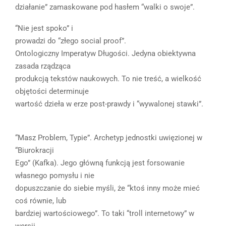
działanie” zamaskowane pod hasłem “walki o swoje”.
“Nie jest spoko” i
prowadzi do “złego social proof”.
Ontologiczny Imperatyw Długości. Jedyna obiektywna
zasada rządząca
produkcją tekstów naukowych. To nie treść, a wielkość
objętości determinuje
wartość dzieła w erze post-prawdy i “wywalonej stawki”.
“Masz Problem, Typie”. Archetyp jednostki uwięzionej w
“Biurokracji
Ego” (Kafka). Jego główną funkcją jest forsowanie
własnego pomysłu i nie
dopuszczanie do siebie myśli, że “ktoś inny może mieć
coś równie, lub
bardziej wartościowego”. To taki “troll internetowy” w
wersji