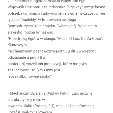
2.1. Fenomenologiczna Analiza Hipertrofii Ego.
Wojownik Poziomu 1 to jednostka “high-key” przepełniona
potrzebą dominacji i udowodnienia swojej wyższości. Ten
typ jest “zaciekły” w forsowaniu swojego
“pomysłu życia” (lub projektu “whatever”). W nauce to
zjawisko można by nazwać
“Hipertrofią Ego”, a w slangu: “Masz Ci Los, Co Za Gość”.
Kluczowym
mechanizmem poznawczym jest tu „Filtr Zwycięzcy”:
odrzucanie a priori (i a
posteriori) wszelkich propozycji, które mogłyby
zasugerować, że “ktoś inny jest
lepszy albo równie spoko”.
• Mechanizm Działania (Wpływ Kafki): Ego, niczym
biurokratyczny młyn w
powieści Kafki (Proces, 2.4), mieli każdą informację.
Józef K. walczył z Prawem