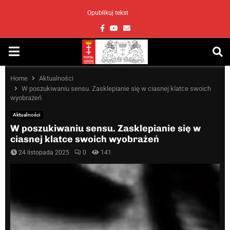
Opublikuj tekst
Facebook
Youtube
Email
PRIMARY
MENU
Home
Aktualności
W poszukiwaniu sensu. Zasklepianie się w ciasnej klatce swoich
wyobrażeń
Aktualności
W poszukiwaniu sensu. Zasklepianie się w
ciasnej klatce swoich wyobrażeń
24 listopada 2025
0
141