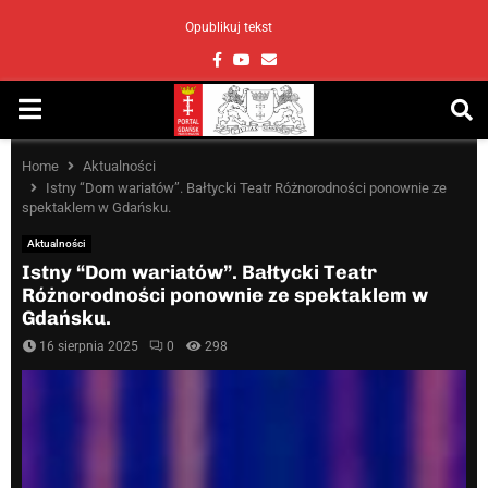
Opublikuj tekst
Facebook
Youtube
Email
PRIMARY
MENU
Home
Aktualności
Istny “Dom wariatów”. Bałtycki Teatr Różnorodności ponownie ze
spektaklem w Gdańsku.
Aktualności
Istny “Dom wariatów”. Bałtycki Teatr
Różnorodności ponownie ze spektaklem w
Gdańsku.
16 sierpnia 2025
0
298