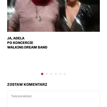
JA, ADELA
B
PO KONCERCIE
W
WALKING DREAM BAND
P
K
O
F
ZOSTAW KOMENTARZ