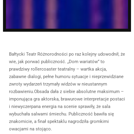
Bałtycki Teatr Różnorodności po raz kolejny udowodnił, że
wie, jak porwać publiczność. „Dom wariatów” to
prawdziwy rollercoaster teatralny – wartka akcja,
zabawne dialogi, pełne humoru sytuacje i nieprzewidziane
zwroty wydarzeń trzymały widzów w nieustannym
rozbawieniu.Obsada dała z siebie absolutne maksimum –
imponująca gra aktorska, brawurowe interpretacje postaci
i niewyczerpana energia na scenie sprawiły, że sala
wybuchała salwami śmiechu. Publiczność bawiła się
znakomicie, a finał spektaklu nagrodziła gromkimi
owacjami na stojąco.