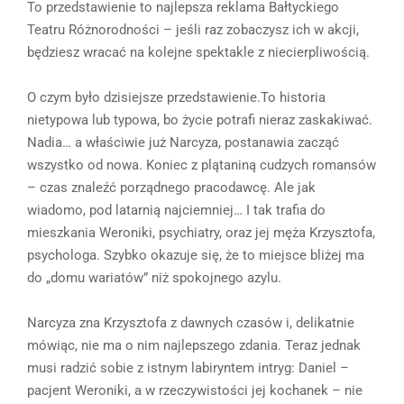
To przedstawienie to najlepsza reklama Bałtyckiego
Teatru Różnorodności – jeśli raz zobaczysz ich w akcji,
będziesz wracać na kolejne spektakle z niecierpliwością.
O czym było dzisiejsze przedstawienie.To historia
nietypowa lub typowa, bo życie potrafi nieraz zaskakiwać.
Nadia… a właściwie już Narcyza, postanawia zacząć
wszystko od nowa. Koniec z plątaniną cudzych romansów
– czas znaleźć porządnego pracodawcę. Ale jak
wiadomo, pod latarnią najciemniej… I tak trafia do
mieszkania Weroniki, psychiatry, oraz jej męża Krzysztofa,
psychologa. Szybko okazuje się, że to miejsce bliżej ma
do „domu wariatów” niż spokojnego azylu.
Narcyza zna Krzysztofa z dawnych czasów i, delikatnie
mówiąc, nie ma o nim najlepszego zdania. Teraz jednak
musi radzić sobie z istnym labiryntem intryg: Daniel –
pacjent Weroniki, a w rzeczywistości jej kochanek – nie