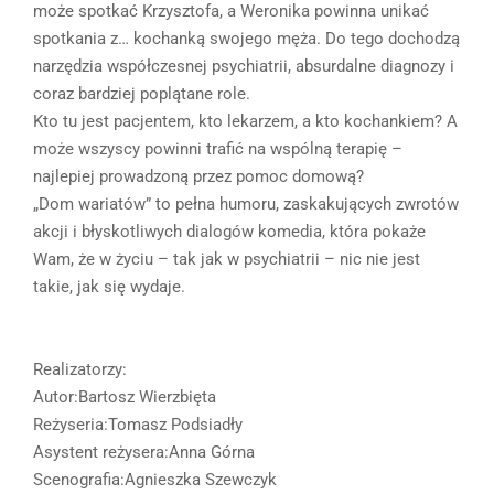
może spotkać Krzysztofa, a Weronika powinna unikać
spotkania z… kochanką swojego męża. Do tego dochodzą
narzędzia współczesnej psychiatrii, absurdalne diagnozy i
coraz bardziej poplątane role.
Kto tu jest pacjentem, kto lekarzem, a kto kochankiem? A
może wszyscy powinni trafić na wspólną terapię –
najlepiej prowadzoną przez pomoc domową?
„Dom wariatów” to pełna humoru, zaskakujących zwrotów
akcji i błyskotliwych dialogów komedia, która pokaże
Wam, że w życiu – tak jak w psychiatrii – nic nie jest
takie, jak się wydaje.
Realizatorzy:
Autor:Bartosz Wierzbięta
Reżyseria:Tomasz Podsiadły
Asystent reżysera:Anna Górna
Scenografia:Agnieszka Szewczyk