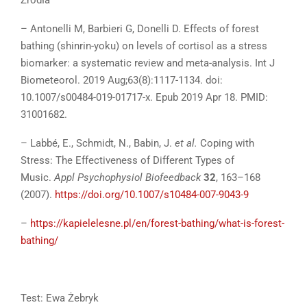
– Antonelli M, Barbieri G, Donelli D. Effects of forest
bathing (shinrin-yoku) on levels of cortisol as a stress
biomarker: a systematic review and meta-analysis. Int J
Biometeorol. 2019 Aug;63(8):1117-1134. doi:
10.1007/s00484-019-01717-x. Epub 2019 Apr 18. PMID:
31001682.
– Labbé, E., Schmidt, N., Babin, J.
et al.
Coping with
Stress: The Effectiveness of Different Types of
Music.
Appl Psychophysiol Biofeedback
32
, 163–168
(2007).
https://doi.org/10.1007/s10484-007-9043-9
–
https://kapielelesne.pl/en/forest-bathing/what-is-forest-
bathing/
Test: Ewa Żebryk