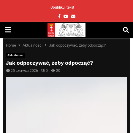
Opublikuj tekst
Facebook
Youtube
Email
PRIMARY
MENU
Home
Aktualności
Jak odpoczywać, żeby odpocząć?
Aktualności
Jak odpoczywać, żeby odpocząć?
25 czerwca 2026
0
20