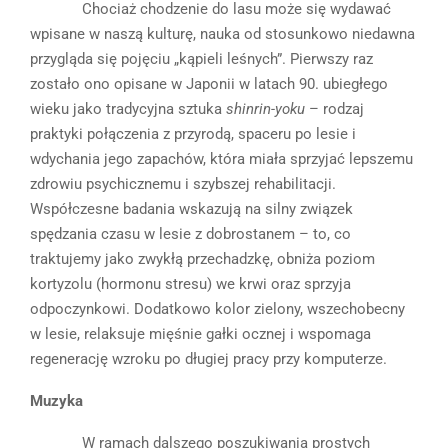
Chociaż chodzenie do lasu może się wydawać
wpisane w naszą kulturę, nauka od stosunkowo niedawna
przygląda się pojęciu „kąpieli leśnych”. Pierwszy raz
zostało ono opisane w Japonii w latach 90. ubiegłego
wieku jako tradycyjna sztuka
shinrin-yoku
– rodzaj
praktyki połączenia z przyrodą, spaceru po lesie i
wdychania jego zapachów, która miała sprzyjać lepszemu
zdrowiu psychicznemu i szybszej rehabilitacji.
Współczesne badania wskazują na silny związek
spędzania czasu w lesie z dobrostanem – to, co
traktujemy jako zwykłą przechadzkę, obniża poziom
kortyzolu (hormonu stresu) we krwi oraz sprzyja
odpoczynkowi. Dodatkowo kolor zielony, wszechobecny
w lesie, relaksuje mięśnie gałki ocznej i wspomaga
regenerację wzroku po długiej pracy przy komputerze.
Muzyka
W ramach dalszego poszukiwania prostych