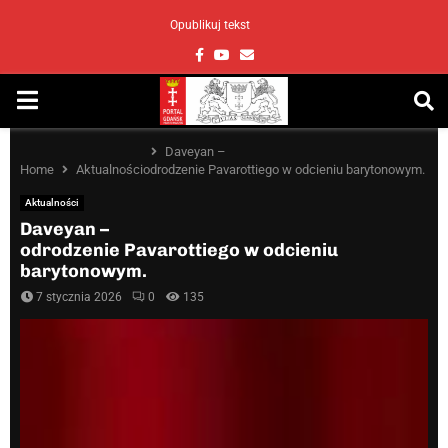
Opublikuj tekst
Facebook
Youtube
Email
PRIMARY
MENU
Daveyan –
Home
Aktualności
odrodzenie Pavarottiego w odcieniu barytonowym.
Aktualności
Daveyan –
odrodzenie Pavarottiego w odcieniu
barytonowym.
7 stycznia 2026
0
135