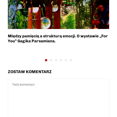
Między pamięcią a strukturą emocji. O wystawie „For
M
You” Gagika Parsamiana.
F
ZOSTAW KOMENTARZ