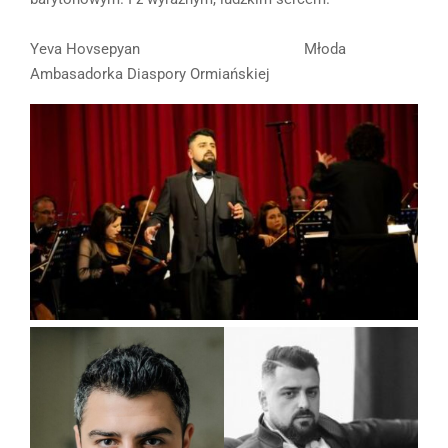
Yeva Hovsepyan Młoda
Ambasadorka Diaspory Ormiańskiej