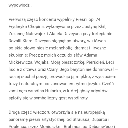
wypowiedzi.
Pierwszą część koncertu wypełniły Pieśni op. 74
Fryderyka Chopina, wykonywane przez Justynę Khil,
Zuzannę Nalewajek i Aksela Daveyana przy fortepianie
Rozalii Kierc. Daveyan sięgnął po utwory, w których
polskie słowo niesie melancholię, dramat i liryczne
skupienie: Precz z moich oczu do słów Adama
Mickiewicza, Wojaka, Moją pieszczotkę, Pierścień, Leci
liście z drzewa oraz Czary. Jego baryton nie dominował —
raczej słuchał poezji, prowadząc ją miękko, z wyczuciem
frazy i naturalnym poszanowaniem rytmu języka. Część
zamknęła wspólna Hulanka, w której głosy artystów
splotły się w symboliczny gest wspólnoty.
Druga część wieczoru otworzyła się na europejską
panoramę pieśni artystycznej: od Straussa, Duparca i
Poulenca, przez Moniuszkę i Brahmsa, po Debussy’ego i