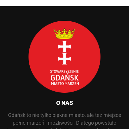
O NAS
Gdańsk to nie tylko piękne miasto, ale też miejsce
pełne marzeń i możliwości. Dlatego powstało