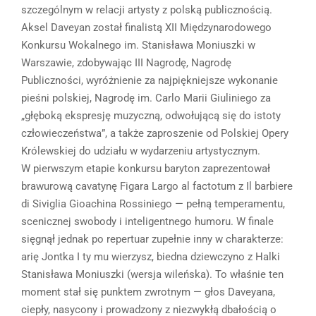
szczególnym w relacji artysty z polską publicznością.
Aksel Daveyan został finalistą XII Międzynarodowego
Konkursu Wokalnego im. Stanisława Moniuszki w
Warszawie, zdobywając III Nagrodę, Nagrodę
Publiczności, wyróżnienie za najpiękniejsze wykonanie
pieśni polskiej, Nagrodę im. Carlo Marii Giuliniego za
„głęboką ekspresję muzyczną, odwołującą się do istoty
człowieczeństwa”, a także zaproszenie od Polskiej Opery
Królewskiej do udziału w wydarzeniu artystycznym.
W pierwszym etapie konkursu baryton zaprezentował
brawurową cavatynę Figara Largo al factotum z Il barbiere
di Siviglia Gioachina Rossiniego — pełną temperamentu,
scenicznej swobody i inteligentnego humoru. W finale
sięgnął jednak po repertuar zupełnie inny w charakterze:
arię Jontka I ty mu wierzysz, biedna dziewczyno z Halki
Stanisława Moniuszki (wersja wileńska). To właśnie ten
moment stał się punktem zwrotnym — głos Daveyana,
ciepły, nasycony i prowadzony z niezwykłą dbałością o