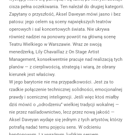
cisza pełna oczekiwania. Ten należał do drugiej kategorii.
Zapytany o przyszłość, Aksel Daveyan mówi jasno i bez
patosu: jego celem są sceny największych teatrów
operowych i sal koncertowych świata. Nie ukrywa
również nadziei na ponowny powrót na główną scenę
Teatru Wielkiego w Warszawie. Wraz ze swoją
menedżerką, Lily Chavaillaz z On Stage Artist
Management, konsekwentnie pracuje nad realizacją tych
planów — z cierpliwością, strategią i wiarą, że obrany
kierunek jest właściwy.
W jego barytonie nie ma przypadkowości. Jest za to
rzadkie połączenie technicznej solidności, emocjonalnej
prawdy i scenicznej inteligencji. Jeśli więc ktoś miałby
dziś mówić o „odrodzeniu” wielkiej tradycji wokalnej —
nie przez naśladownictwo, lecz przez nową jakość —
Aksel Daveyan wydaje się jednym z tych artystów, którzy
potrafią nadać temu pojęciu sens. W odcieniu
barytonowym. I z wyraźnym, ludzkim sercem.