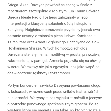
Griega. Aksel Daveyan powrócił na scenę w finale z
repertuarem szczególnie osobistym. Ein Traum Edvarda
Griega i Ideale Paolo Tostiego zabrzmiały w jego
interpretacji z klasyczną szlachetnością i skupioną
kantyleną. Najgłębsze poruszenie przyniosły jednak dwa
ostatnie utwory: ormiańska pieśń ludowa Komitasa –
Tsirani tsar oraz Ararat Geghuniego Chitchyana do słów
Hovhannesa Shiraza. W tych kompozycjach głos
Daveyana stał się niemal modlitwą — prostą, prawdziwą,
zakorzenioną w pamięci. Armenia pojawiła się na chwilę
w sercu Warszawy nie jako egzotyka, lecz jako wspólne
doświadczenie tęsknoty i tożsamości.
Po tym koncercie nazwisko Daveyana powtarzano długo:
w kuluarach, w rozmowach pracowników teatru, wśród
publiczności. Wszyscy — bez wyjątku — mówili o jednym:
o potrzebie ponownego spotkania z tym głosem. Bo są
występy, które się pamięta, i są takie, po których zostaje