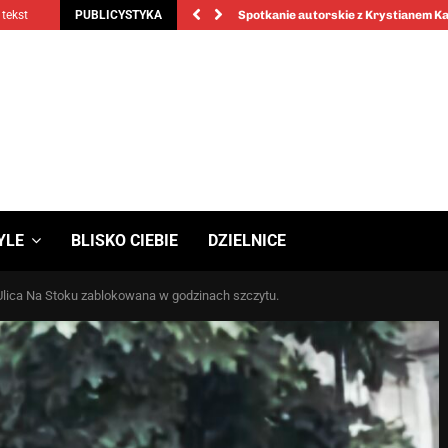
 tekst
PUBLICYSTYKA
Spotkanie autorskie z Krystianem 
YLE
BLISKO CIEBIE
DZIELNICE
Ulica Na Stoku zablokowana w godzinach szczytu.