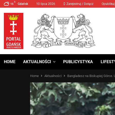
C
Gdańsk
10 lipca 2026
MANIFA 2024 Prawa Kobiet
Zarejestruj / Dołącz
Opublikuj
15
HOME
AKTUALNOŚCI
PUBLICYSTYKA
LIFEST
Home
Aktualności
Bangladesz na Biskupiej Górce. 