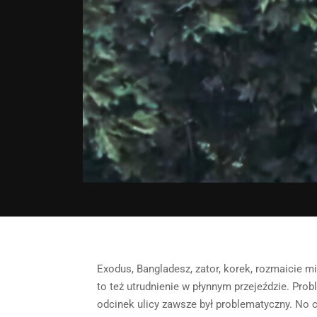
Exodus, Bangladesz, zator, korek, rozmaicie m
to też utrudnienie w płynnym przejeździe. Pro
odcinek ulicy zawsze był problematyczny. No c