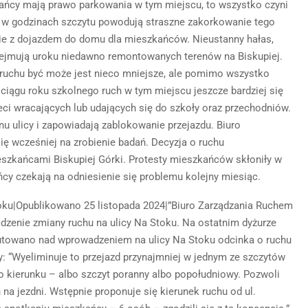
kańcy mają prawo parkowania w tym miejscu, to wszystko czyni
i w godzinach szczytu powodują straszne zakorkowanie tego
enie z dojazdem do domu dla mieszkańców. Nieustanny hałas,
odejmują uroku niedawno remontowanych terenów na Biskupiej.
 ruchu być może jest nieco mniejsze, ale pomimo wszystko
iągu roku szkolnego ruch w tym miejscu jeszcze bardziej się
ieci wracających lub udających się do szkoły oraz przechodniów.
u ulicy i zapowiadają zablokowanie przejazdu. Biuro
ę wcześniej na zrobienie badań. Decyzja o ruchu
zkańcami Biskupiej Górki. Protesty mieszkańców skłoniły w
cy czekają na odniesienie się problemu kolejny miesiąc.
 roku|Opublikowano 25 listopada 2024|”Biuro Zarządzania Ruchem
nie zmiany ruchu na ulicy Na Stoku. Na ostatnim dyżurze
skutowano nad wprowadzeniem na ulicy Na Stoku odcinka o ruchu
: “Wyeliminuje to przejazd przynajmniej w jednym ze szczytów
 kierunku – albo szczyt poranny albo popołudniowy. Pozwoli
a jezdni. Wstępnie proponuje się kierunek ruchu od ul.