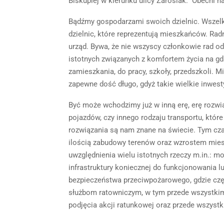
Biskupiej w kierunku ulicy Zaroślak.” Obecni n
Bądźmy gospodarzami swoich dzielnic. Wszel
dzielnic, które reprezentują mieszkańców. Rad
urząd. Bywa, że nie wszyscy członkowie rad 
istotnych związanych z komfortem życia na gd
zamieszkania, do pracy, szkoły, przedszkoli.
zapewne dość długo, gdyż takie wielkie inwesty
Być może wchodzimy już w inną erę, erę rozwią
pojazdów, czy innego rodzaju transportu, które
rozwiązania są nam znane na świecie. Tym cza
ilością zabudowy terenów oraz wzrostem mie
uwzględnienia wielu istotnych rzeczy m.in.: 
infrastruktury koniecznej do funkcjonowania l
bezpieczeństwa przeciwpożarowego, gdzie czę
służbom ratowniczym, w tym przede wszystkim
podjęcia akcji ratunkowej oraz przede wszys