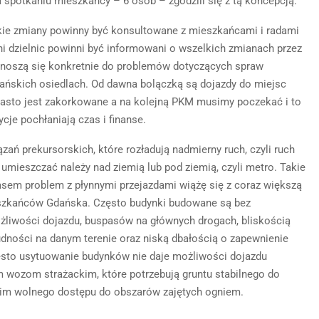
a spotkaniu mieszkańcy – 6 osób – zgodzili się z tą koncepcją.”
kie zmiany powinny być konsultowane z mieszkańcami i radami
ni dzielnic powinni być informowani o wszelkich zmianach przez
odnoszą się konkretnie do problemów dotyczących spraw
ańskich osiedlach. Od dawna bolączką są dojazdy do miejsc
 Miasto jest zakorkowane a na kolejną PKM musimy poczekać i to
cje pochłaniają czas i finanse.
zań prekursorskich, które rozładują nadmierny ruch, czyli ruch
 umieszczać należy nad ziemią lub pod ziemią, czyli metro. Takie
sem problem z płynnymi przejazdami wiążę się z coraz większą
szkańców Gdańska. Często budynki budowane są bez
możliwości dojazdu, buspasów na głównych drogach, bliskością
udności na danym terenie oraz niską dbałością o zapewnienie
sto usytuowanie budynków nie daje możliwości dojazdu
 wozom strażackim, które potrzebują gruntu stabilnego do
tkim wolnego dostępu do obszarów zajętych ogniem.