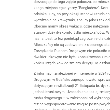
dorzucając do tego zajęte pobocza, bo miesz
z tego miejsca egzotyczny “Bangladesz”. Kork
odcinka ulicy, co przy okazji stanowi utrudni
wjeżdżanie na krawężniki, spaliny jakoś tak 
Obecnie mamy okres wakacji, gdzie natężenie
stanowi duży dyskomfort dla mieszkańców. W c
nasila. Jest to też poniekąd zagrożenie dla dz
Mieszkańcy nie są zadowoleni z obecnego stan
Zarządzania Ruchem Drogowym nie pokusiło si
dwukierunkowym nie była konsultowana z mies
końcu urzędników do zmiany decyzji. Mieszkań
Z informacji znalezionej w Internecie w 2024
Drogowym w Gdańsku zaproponowało wprowadze
dotyczącym rewitalizacji 21 listopada br. dy
jednokierunkowym. Uzasadnienie takiej zmiany
ruchu drogowego – w zależności od wybranego
też na wygospodarowanie miejsc postojowych n