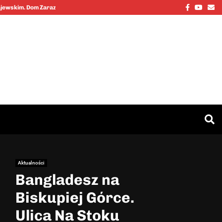
Facebook
Youtu
Em
Kajewskim. Dom Zarazy…
Cinkciarz.nbp
Aktualności
Bangladesz na
Biskupiej Górce.
Ulica Na Stoku