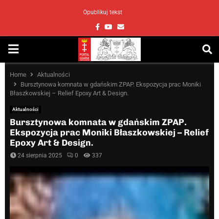
Opublikuj tekst
Facebook
Youtube
Email
PRIMARY
MENU
Home
Aktualności
Bursztynowa komnata w gdańskim ZPAP. Ekspozycja prac Moniki
Błaszkowskiej – Relief Epoxy Art & Design.
Aktualności
Bursztynowa komnata w gdańskim ZPAP.
Ekspozycja prac Moniki Błaszkowskiej – Relief
Epoxy Art & Design.
24 sierpnia 2025
0
337