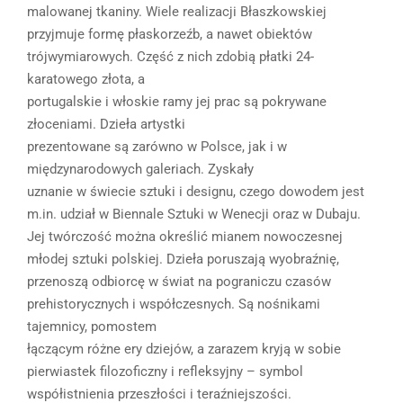
malowanej tkaniny. Wiele realizacji Błaszkowskiej
przyjmuje formę płaskorzeźb, a nawet obiektów
trójwymiarowych. Część z nich zdobią płatki 24-
karatowego złota, a
portugalskie i włoskie ramy jej prac są pokrywane
złoceniami. Dzieła artystki
prezentowane są zarówno w Polsce, jak i w
międzynarodowych galeriach. Zyskały
uznanie w świecie sztuki i designu, czego dowodem jest
m.in. udział w Biennale Sztuki w Wenecji oraz w Dubaju.
Jej twórczość można określić mianem nowoczesnej
młodej sztuki polskiej. Dzieła poruszają wyobraźnię,
przenoszą odbiorcę w świat na pograniczu czasów
prehistorycznych i współczesnych. Są nośnikami
tajemnicy, pomostem
łączącym różne ery dziejów, a zarazem kryją w sobie
pierwiastek filozoficzny i refleksyjny – symbol
współistnienia przeszłości i teraźniejszości.