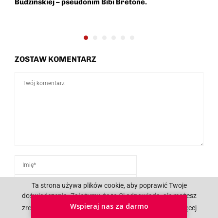
Budzińskiej – pseudonim Bibi Bretone.
ZOSTAW KOMENTARZ
Ta strona używa plików cookie, aby poprawić Twoje
doświadczenia. Założymy, że to Ci odpowiada, ale możesz
Wspieraj nas za darmo
zrezygnować, jeśli chcesz.
Akceptuję
Czytaj więcej