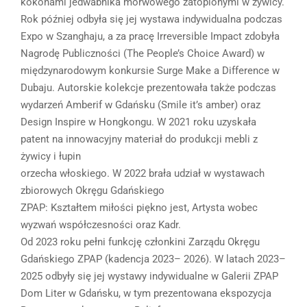
kokonami jedwabnika morwowego zatopionymi w żywicy.
Rok później odbyła się jej wystawa indywidualna podczas
Expo w Szanghaju, a za pracę Irreversible Impact zdobyła
Nagrodę Publiczności (The People’s Choice Award) w
międzynarodowym konkursie Surge Make a Difference w
Dubaju. Autorskie kolekcje prezentowała także podczas
wydarzeń Amberif w Gdańsku (Smile it’s amber) oraz
Design Inspire w Hongkongu. W 2021 roku uzyskała
patent na innowacyjny materiał do produkcji mebli z
żywicy i łupin
orzecha włoskiego. W 2022 brała udział w wystawach
zbiorowych Okręgu Gdańskiego
ZPAP: Kształtem miłości piękno jest, Artysta wobec
wyzwań współczesności oraz Kadr.
Od 2023 roku pełni funkcję członkini Zarządu Okręgu
Gdańskiego ZPAP (kadencja 2023– 2026). W latach 2023–
2025 odbyły się jej wystawy indywidualne w Galerii ZPAP
Dom Liter w Gdańsku, w tym prezentowana ekspozycja