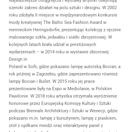
Najważniejsze osiągnięcia i wystawy artystki obejmują
szeroki zakres działań na polu sztuki i designu. W 2002
roku zdobyła II miejsce w międzynarodowym konkursie
mody kreatywnej The Baltic Sea Fashion Award w
niemieckim Heringsdorfie, prezentując kolekcję z ręcznie
malowanego szkła, jedwabiu i siatki zbrojeniowej. W
kolejnych latach brała udział w prestiżowych
wydarzeniach – w 2014 roku w wystawie zbiorowej
Design in
Poland w Sofii, gdzie pokazano lampę autorską Bocian, a
rok później w Zagrzebiu, gdzie zaprezentowano również
lampy Bocian i Builet. W 2015 roku jej prace
prezentowane były na Expo w Mediolanie, w Polskim
Pawilonie. W 2018 roku artystka otrzymała wyróżnienie
honorowe przez Europejską Komisję Kultury i Sztuki
podczas Biennale Architektury i Sztuki w Wenecji, gdzie
pokazano m.in. lampę z bursztynem, lampę z piaskiem,
stół z opiłkami miedzi oraz interaktywny panel z