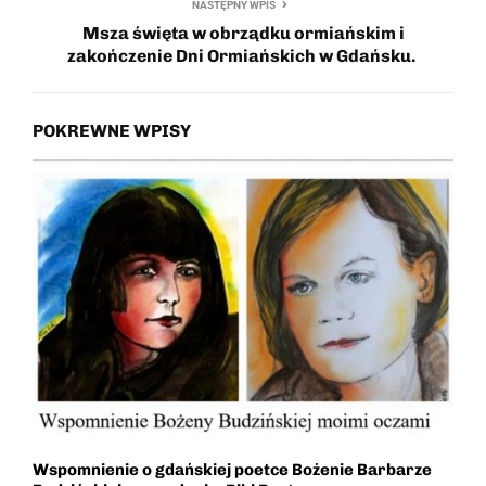
NASTĘPNY WPIS
Msza święta w obrządku ormiańskim i
zakończenie Dni Ormiańskich w Gdańsku.
POKREWNE WPISY
Wspomnienie o gdańskiej poetce Bożenie Barbarze
Z