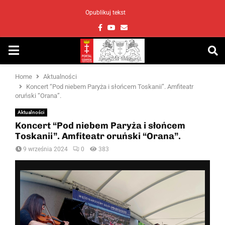
Opublikuj tekst
Facebook
Youtube
Email
PRIMARY
MENU
Home
Aktualności
Koncert “Pod niebem Paryża i słońcem Toskanii”. Amfiteatr
oruński “Orana”.
Aktualności
Koncert “Pod niebem Paryża i słońcem
Toskanii”. Amfiteatr oruński “Orana”.
9 września 2024
0
383