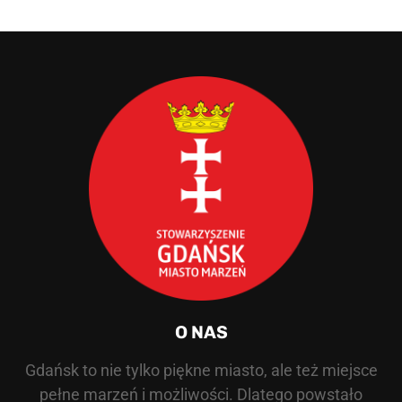
O NAS
Gdańsk to nie tylko piękne miasto, ale też miejsce
pełne marzeń i możliwości. Dlatego powstało