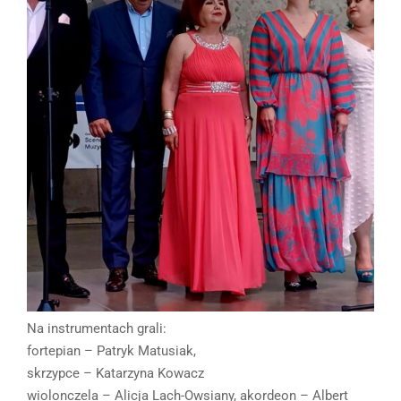
Na instrumentach grali:
fortepian – Patryk Matusiak,
skrzypce – Katarzyna Kowacz
wiolonczela – Alicja Lach-Owsiany, akordeon – Albert