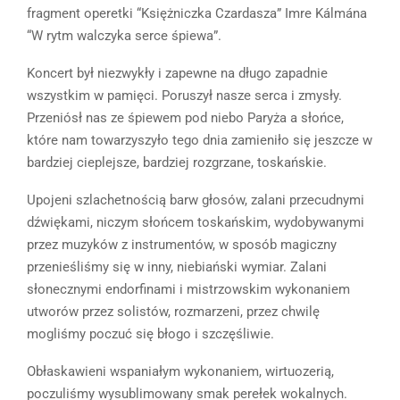
fragment operetki “Księżniczka Czardasza” Imre Kálmána
“W rytm walczyka serce śpiewa”.
Koncert był niezwykły i zapewne na długo zapadnie
wszystkim w pamięci. Poruszył nasze serca i zmysły.
Przeniósł nas ze śpiewem pod niebo Paryża a słońce,
które nam towarzyszyło tego dnia zamieniło się jeszcze w
bardziej cieplejsze, bardziej rozgrzane, toskańskie.
Upojeni szlachetnością barw głosów, zalani przecudnymi
dźwiękami, niczym słońcem toskańskim, wydobywanymi
przez muzyków z instrumentów, w sposób magiczny
przenieśliśmy się w inny, niebiański wymiar. Zalani
słonecznymi endorfinami i mistrzowskim wykonaniem
utworów przez solistów, rozmarzeni, przez chwilę
mogliśmy poczuć się błogo i szczęśliwie.
Obłaskawieni wspaniałym wykonaniem, wirtuozerią,
poczuliśmy wysublimowany smak perełek wokalnych.