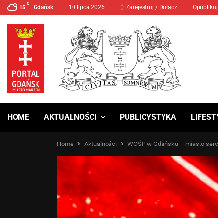
C
Gdańsk
10 lipca 2026
MANIFA 2024 Prawa Kobiet
Zarejestruj / Dołącz
Opublikuj
15
HOME
AKTUALNOŚCI
PUBLICYSTYKA
LIFEST
Home
Aktualności
WOŚP w Gdańsku – miasto serc, 