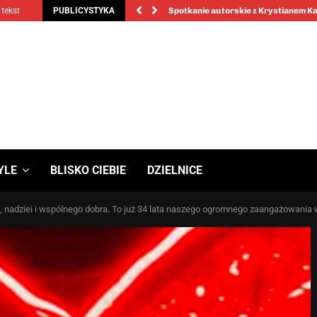
 tekst
PUBLICYSTYKA
Spotkanie autorskie z Krystianem 
YLE
BLISKO CIEBIE
DZIELNICE
nadziei i wspólnego dobra. To już 34 lata naszego ogromnego zaangażowania w