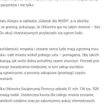
pacjentów i nie tylko.
talu Allegro w zakładce „Gdańsk dla WOŚP”, a w zbiórkę
 za granicą, pokazując, że Orkiestra gra na całym świecie – bez
Do akcji charytatywnych przyłaczyło się ogrom ludzi.
 solidarność, empatia i otwarte serca ludzi mają ogromną moc.
ska i całe miasto wokół jednego celu – pomagania. Oby takich
okazują, jak wiele dobra potrafimy razem stworzyć. Potrzeb jest
inansuje świadczenia medyczne, w tym zakup wyrobów
 ograniczone, a procesy zakupowe (przetargi) często
estiach.
lka Orkiestra Swiątecznej Pomocy zebrała 91 mln 136 tys. 528
 trwają nadal. Ostateczna kwota dla całego miasta zostanie
ańskich sztabów oraz po zakończeniu aukcji internetowych.