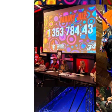
Wspieraj
nas za
darmo