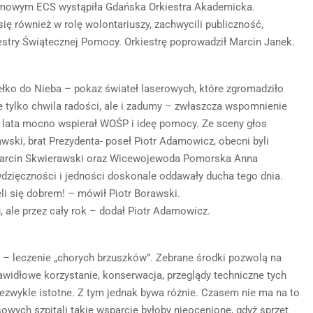
 zimowym ECS wystąpiła Gdańska Orkiestra Akademicka.
się również w rolę wolontariuszy, zachwycili publiczność,
stry Świątecznej Pomocy. Orkiestrę poprowadził Marcin Janek.
ko do Nieba – pokaz świateł laserowych, które zgromadziło
e tylko chwila radości, ale i zadumy – zwłaszcza wspomnienie
z lata mocno wspierał WOŚP i ideę pomocy. Ze sceny głos
wski, brat Prezydenta- poseł Piotr Adamowicz, obecni byli
rcin Skwierawski oraz Wicewojewoda Pomorska Anna
dzięczności i jedności doskonale oddawały ducha tego dnia.
i się dobrem! – mówił Piotr Borawski.
, ale przez cały rok – dodał Piotr Adamowicz.
 – leczenie „chorych brzuszków”. Zebrane środki pozwolą na
idłowe korzystanie, konserwacja, przeglądy techniczne tych
iezwykle istotne. Z tym jednak bywa różnie. Czasem nie ma na to
owych szpitali takie wsparcie byłoby nieocenione, gdyż sprzęt