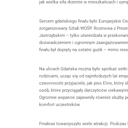
jak wielka siła drzemie w mieszkańcach i sym
Sercem gdańskiego finału było Europejskie Ce
zorganizowany Sztab WOŚP. Rozmowa z Preze
Jastrzębskim – tylko utwierdzała w przekonani
doświadczeniem i ogromnym zaangażowaniem. 
finału był dopięty na ostatni guzik – mimo nie
Na ulicach Gdańska można było spotkać setki 
rodzicami, ucząc się od najmłodszych lat empa
czworonożni przyjaciele, jak pies Elvis, który
osób, które przyciągały darczyńców ciekawymi
Ogromne wsparcie zapewniły również służby po
komfort uczestników.
Finałowi towarzyszyło wiele atrakcji. Podcza