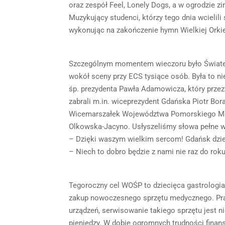
oraz zespół Feel, Lonely Dogs, a w ogrodzie
Muzykujący studenci, którzy tego dnia wcielili 
wykonując na zakończenie hymn Wielkiej Orkie
Szczególnym momentem wieczoru było Świateł
wokół sceny przy ECS tysiące osób. Była to ni
śp. prezydenta Pawła Adamowicza, który prze
zabrali m.in. wiceprezydent Gdańska Piotr Bora
Wicemarszałek Województwa Pomorskiego Ma
Olkowska-Jacyno. Usłyszeliśmy słowa pełne w
– Dzięki waszym wielkim sercom! Gdańsk dziel
– Niech to dobro będzie z nami nie raz do roku
Tegoroczny cel WOŚP to dziecięca gastrologia
zakup nowoczesnego sprzętu medycznego. Praw
urządzeń, serwisowanie takiego sprzętu jest n
pieniędzy. W dobie ogromnych trudności finans