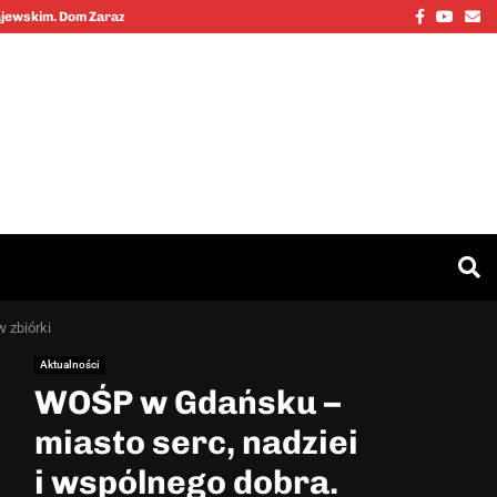
Facebook
Youtu
Em
Kajewskim. Dom Zarazy…
Cinkciarz.nbp
 zbiórki
Aktualności
WOŚP w Gdańsku –
miasto serc, nadziei
i wspólnego dobra.