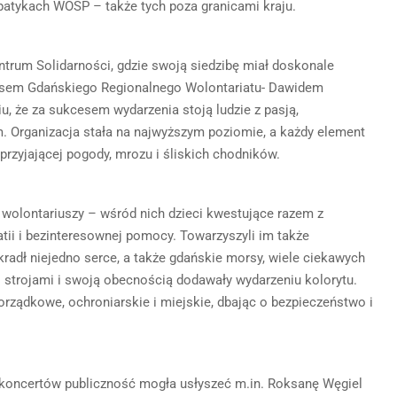
patykach WOŚP – także tych poza granicami kraju.
ntrum Solidarności, gdzie swoją siedzibę miał doskonale
sem Gdańskiego Regionalnego Wolontariatu- Dawidem
u, że za sukcesem wydarzenia stoją ludzie z pasją,
Organizacja stała na najwyższym poziomie, a każdy element
sprzyjającej pogody, mrozu i śliskich chodników.
wolontariuszy – wśród nich dzieci kwestujące razem z
tii i bezinteresownej pomocy. Towarzyszyli im także
 skradł niejedno serce, a także gdańskie morsy, wiele ciekawych
 strojami i swoją obecnością dodawały wydarzeniu kolorytu.
rządkowe, ochroniarskie i miejskie, dbając o bezpieczeństwo i
s koncertów publiczność mogła usłyszeć m.in. Roksanę Węgiel