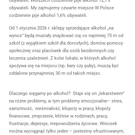
obywateli, Włoszech codziennie pije alkohol 12,1%
obywateli. My zajmujemy czwarte miejsce W Polsce
codziennie pije alkohol 1,6% obywateli.
Od 1 stycznia 2026 r. sklepy sprzedające alkohol „na
wynos” będą musiały znajdować się co najmniej 75 m od
szkół (z wyjątkiem szkół dla dorosłych), domów pomocy
społecznej oraz placówek dla osób bezdomnych czy
leczenia uzależnień. Z kolei lokale, w których alkohol
spożywa się na miejscu (np. bary czy puby), muszą być
oddalone przynajmniej 30 m od takich miejsc.
Dlaczego sięgamy po alkohol? Staje się on „lekarstwem”
na różne problemy, w tym problemy emocjonalne– stres,
samotność, nieśmiałość, kłopoty w pracy, kłopoty
finansowe, zmęczenie, kłótnie w rodzinach, pracy,
frustracje, depresje, niepowodzenia życiowe. Wniosek
można wyciągnąć tylko jeden – jesteśmy sfrustrowanym,