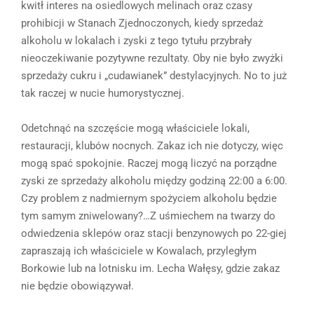
kwitł interes na osiedlowych melinach oraz czasy
prohibicji w Stanach Zjednoczonych, kiedy sprzedaż
alkoholu w lokalach i zyski z tego tytułu przybrały
nieoczekiwanie pozytywne rezultaty. Oby nie było zwyżki
sprzedaży cukru i „cudawianek” destylacyjnych. No to już
tak raczej w nucie humorystycznej.
Odetchnąć na szczęście mogą właściciele lokali,
restauracji, klubów nocnych. Zakaz ich nie dotyczy, więc
mogą spać spokojnie. Raczej mogą liczyć na porządne
zyski ze sprzedaży alkoholu między godziną 22:00 a 6:00.
Czy problem z nadmiernym spożyciem alkoholu będzie
tym samym zniwelowany?…Z uśmiechem na twarzy do
odwiedzenia sklepów oraz stacji benzynowych po 22-giej
zapraszają ich właściciele w Kowalach, przyległym
Borkowie lub na lotnisku im. Lecha Wałęsy, gdzie zakaz
nie będzie obowiązywał.