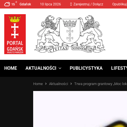
C
Gdańsk
10 lipca 2026
MANIFA 2024 Prawa Kobiet
Zarejestruj / Dołącz
Opublikuj
15
HOME
AKTUALNOŚCI
PUBLICYSTYKA
LIFEST
Home
Aktualności
Trwa program grantowy „Moc loka