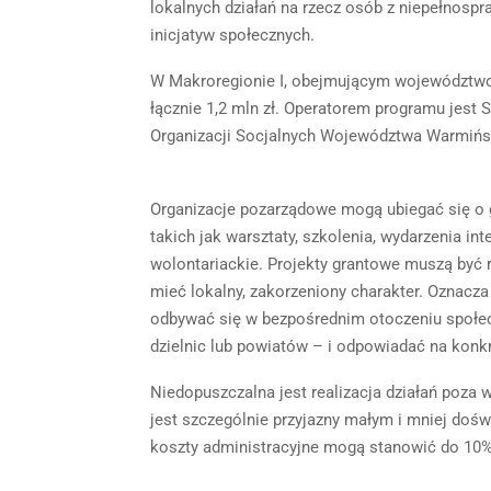
lokalnych działań na rzecz osób z niepełnospr
inicjatyw społecznych.
W Makroregionie I, obejmującym województwo
łącznie 1,2 mln zł. Operatorem programu jest
Organizacji Socjalnych Województwa Warmińs
Organizacje pozarządowe mogą ubiegać się o gr
takich jak warsztaty, szkolenia, wydarzenia in
wolontariackie. Projekty grantowe muszą być
mieć lokalny, zakorzeniony charakter. Oznacza
odbywać się w bezpośrednim otoczeniu społec
dzielnic lub powiatów – i odpowiadać na konkr
Niedopuszczalna jest realizacja działań poz
jest szczególnie przyjazny małym i mniej doś
koszty administracyjne mogą stanowić do 10%