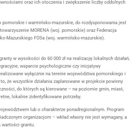
awnościami oraz ich otoczenia i zwiększenie liczby oddolnych
 pomorskie i warmińsko-mazurskie, do rozdysponowania jest
 Stowarzyszenie MORENA (woj. pomorskie) oraz Federacja
ko-Mazurskiego FOSa (woj. warmińsko-mazurskie).
anty w wysokości do 60 000 zł na realizację lokalnych działań,
tegracyjne, wsparcie psychologiczne czy inicjatywy
 realizowane wyłącznie na terenie województwa pomorskiego i
 to, że wszystkie działania zaplanowane w projekcie powinny
zności, do których są kierowane – na poziomie gmin, miast,
etne, lokalnie zidentyfikowane potrzeby.
a województwem lub o charakterze ponadregionalnym. Program
wiadczonym organizacjom – wkład własny nie jest wymagany, a
 wartości grantu.