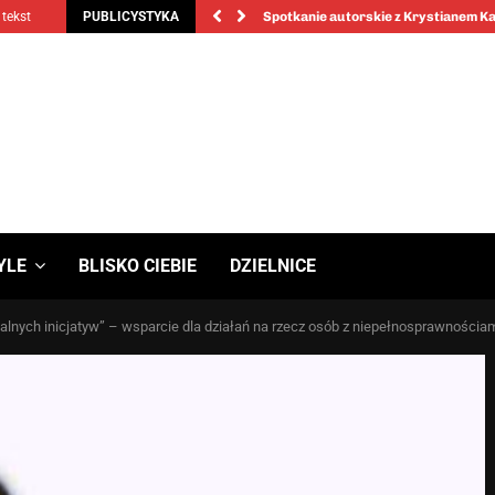
 tekst
PUBLICYSTYKA
Spotkanie autorskie z Krystianem 
YLE
BLISKO CIEBIE
DZIELNICE
lnych inicjatyw” – wsparcie dla działań na rzecz osób z niepełnosprawnościa