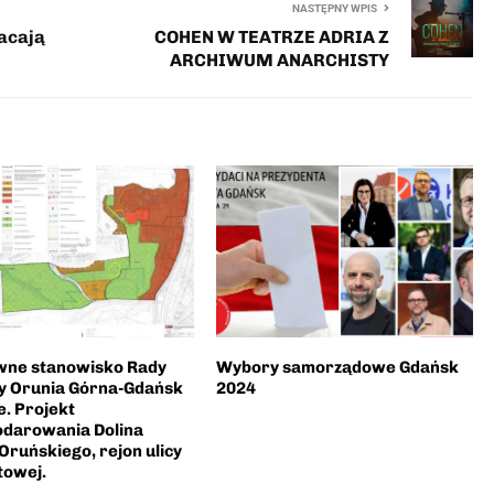
NASTĘPNY WPIS
acają
COHEN W TEATRZE ADRIA Z
ARCHIWUM ANARCHISTY
wne stanowisko Rady
Wybory samorządowe Gdańsk
cy Orunia Górna-Gdańsk
2024
e. Projekt
darowania Dolina
Oruńskiego, rejon ulicy
towej.