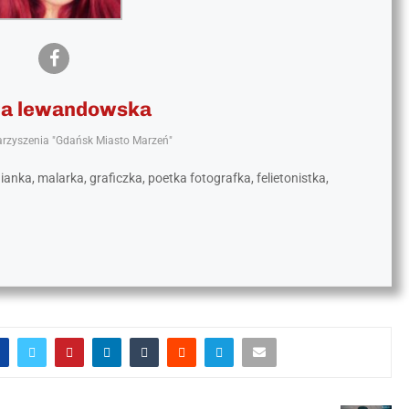
ta lewandowska
arzyszenia "Gdańsk Miasto Marzeń"
ka, malarka, graficzka, poetka fotografka, felietonistka,