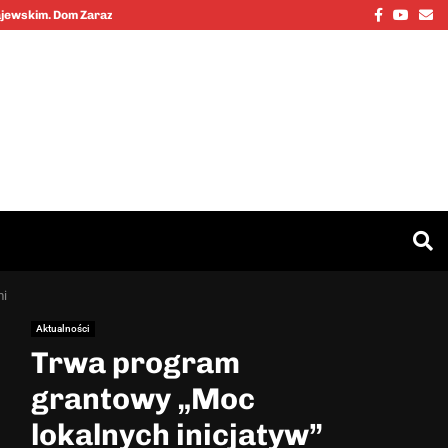
Facebook
Youtu
Em
Kajewskim. Dom Zarazy…
Cinkciarz.nbp
mi
Aktualności
Trwa program
grantowy „Moc
lokalnych inicjatyw”