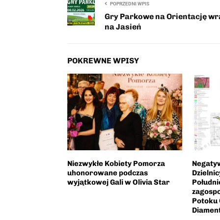
POPRZEDNI WPIS
Gry Parkowe na Orientację wr
na Jasień
POKREWNE WPISY
a” –
Niezwykłe Kobiety Pomorza
Negaty
cert w hołdzie
uhonorowane podczas
Dzielni
i Pawłowi II w
wyjątkowej Gali w Olivia Star
Południ
uzyczny rok dla
zagospo
Potoku 
Diamen