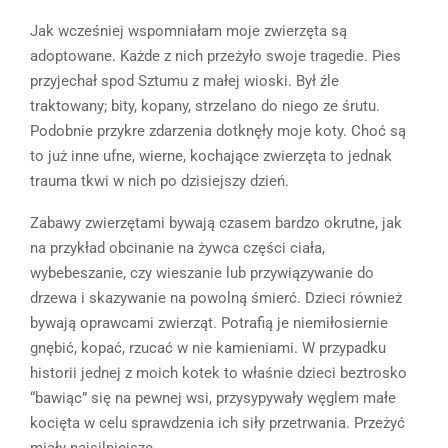
Jak wcześniej wspomniałam moje zwierzęta są
adoptowane. Każde z nich przeżyło swoje tragedie. Pies
przyjechał spod Sztumu z małej wioski. Był źle
traktowany; bity, kopany, strzelano do niego ze śrutu.
Podobnie przykre zdarzenia dotknęły moje koty. Choć są
to już inne ufne, wierne, kochające zwierzęta to jednak
trauma tkwi w nich po dzisiejszy dzień.
Zabawy zwierzętami bywają czasem bardzo okrutne, jak
na przykład obcinanie na żywca części ciała,
wybebeszanie, czy wieszanie lub przywiązywanie do
drzewa i skazywanie na powolną śmierć. Dzieci również
bywają oprawcami zwierząt. Potrafią je niemiłosiernie
gnębić, kopać, rzucać w nie kamieniami. W przypadku
historii jednej z moich kotek to właśnie dzieci beztrosko
“bawiąc” się na pewnej wsi, przysypywały węglem małe
kocięta w celu sprawdzenia ich siły przetrwania. Przeżyć
miały najsilniejsze.