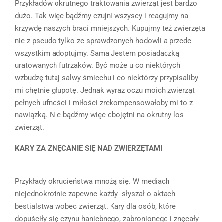
Przykładów okrutnego traktowania zwierząt jest bardzo
dużo. Tak więc bądźmy czujni wszyscy i reagujmy na
krzywdę naszych braci mniejszych. Kupujmy też zwierzęta
nie z pseudo tylko ze sprawdzonych hodowli a przede
wszystkim adoptujmy. Sama Jestem posiadaczką
uratowanych futrzaków. Być może u co niektórych
wzbudzę tutaj salwy śmiechu i co niektórzy przypisaliby
mi chętnie głupotę. Jednak wyraz oczu moich zwierząt
pełnych ufności i miłości zrekompensowałoby mi to z
nawiązką. Nie bądźmy więc obojętni na okrutny los
zwierząt.
KARY ZA ZNĘCANIE SIĘ NAD ZWIERZĘTAMI
Przykłady okrucieństwa mnożą się. W mediach
niejednokrotnie zapewne każdy słyszał o aktach
bestialstwa wobec zwierząt. Kary dla osób, które
dopuściły się czynu haniebnego, zabronionego i znęcały