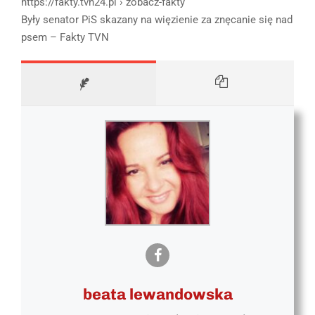
https://fakty.tvn24.pl › zobacz-fakty
Były senator PiS skazany na więzienie za znęcanie się nad
psem – Fakty TVN
beata lewandowska