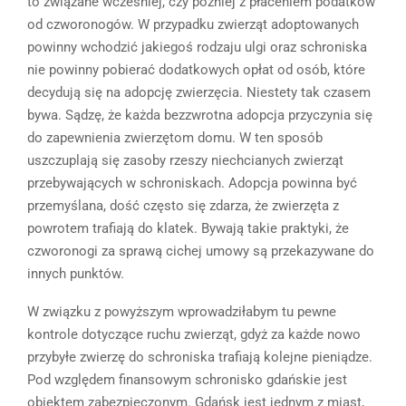
to związane wcześniej, czy później z płaceniem podatków
od czworonogów. W przypadku zwierząt adoptowanych
powinny wchodzić jakiegoś rodzaju ulgi oraz schroniska
nie powinny pobierać dodatkowych opłat od osób, które
decydują się na adopcję zwierzęcia. Niestety tak czasem
bywa. Sądzę, że każda bezzwrotna adopcja przyczynia się
do zapewnienia zwierzętom domu. W ten sposób
uszczuplają się zasoby rzeszy niechcianych zwierząt
przebywających w schroniskach. Adopcja powinna być
przemyślana, dość często się zdarza, że zwierzęta z
powrotem trafiają do klatek. Bywają takie praktyki, że
czworonogi za sprawą cichej umowy są przekazywane do
innych punktów.
W związku z powyższym wprowadziłabym tu pewne
kontrole dotyczące ruchu zwierząt, gdyż za każde nowo
przybyłe zwierzę do schroniska trafiają kolejne pieniądze.
Pod względem finansowym schronisko gdańskie jest
obiektem zabezpieczonym. Gdańsk jest jednym z miast,