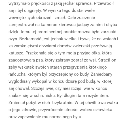
wytrzymało prędkości z jaką jechał sprawca. Przewrócił
się i był ciągnięty. W wyniku tego dostał wiele
wewnętrznych obrażeń i zmarł. Całe zdarzenie
zarejestrował na kamerce kierowca jadący za nim i chyba
dzięki temu tej prominentnej osobie można było zarzucić
czyn. Bezkarność jest jednak wielka i bywa, że na wsiach i
za zamkniętymi drzwiami domów zwierzaki przeżywają
katusze. Przekonała się o tym moja przyjaciółka, która
zaadoptowała psa, który zabrany został ze wsi. Stracił on
zęby wskutek swoich starań przegryzienia krótkiego
łańcucha, którym był przyczepiony do budy. Zaniedbany i
wygłodniały wykopał w końcu dziurę pod budą, w której
się chował. Szczęśliwie, czy nieszczęśliwie w końcu
znalazł się w schronisku. Był długim tam rezydentem.
Zmieniał pobyt w nich trzykrotnie. W tej chwili trwa walka
o jego zdrowie, przywrócenie ufności wobec człowieka
oraz zapewnienie mu normalnego bytu.