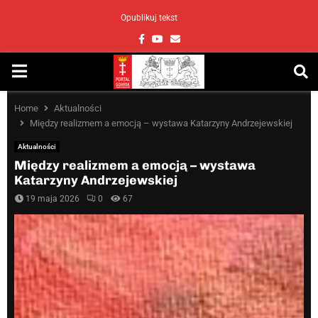
Opublikuj tekst
Facebook
Youtube
Email
PRIMARY
MENU
Home
Aktualności
Między realizmem a emocją – wystawa Katarzyny Andrzejewskiej
Aktualności
Między realizmem a emocją – wystawa
Katarzyny Andrzejewskiej
19 maja 2026
0
67