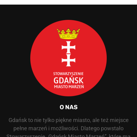
O NAS
Gdańsk to nie tylko piękne miasto, ale też miejsce
pełne marzeń i możliwości. Dlatego powstało
Stowarzyszenie „Gdańsk Miasto Marzeń”, które ma