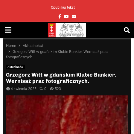
Opublikuj tekst
Facebook
Youtube
Email
PRIMARY
MENU
Home
Aktualności
Grzegorz Witt w gdańskim Klubie Bunkier. Wernisaż prac
fotograficznych.
Aktualności
Grzegorz Witt w gdańskim Klubie Bunkier.
Wernisaż prac fotograficznych.
4 kwietnia 2025
0
523