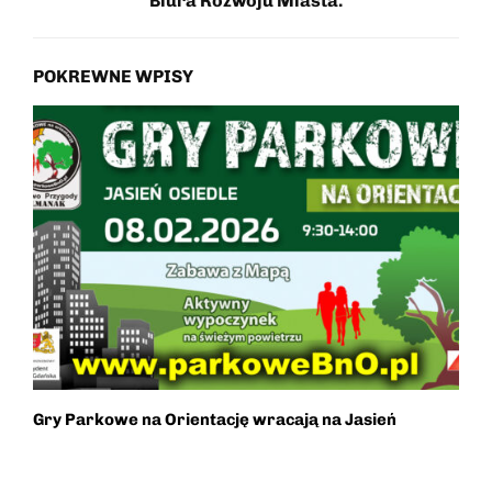
Biura Rozwoju Miasta.
POKREWNE WPISY
Gry Parkowe na Orientację wracają na Jasień
R
d