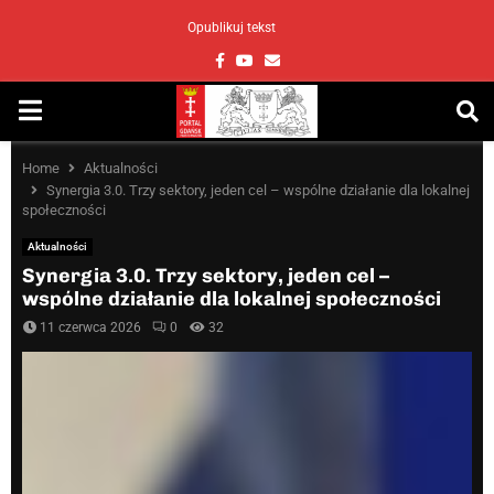
Opublikuj tekst
Facebook
Youtube
Email
PRIMARY
MENU
Home
Aktualności
Synergia 3.0. Trzy sektory, jeden cel – wspólne działanie dla lokalnej
społeczności
Aktualności
Synergia 3.0. Trzy sektory, jeden cel –
wspólne działanie dla lokalnej społeczności
11 czerwca 2026
0
32