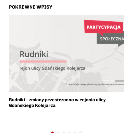
POKREWNE WPISY
Rudniki – zmiany przestrzenne w rejonie ulicy
A
e.
Gdańskiego Kolejarza
N
P