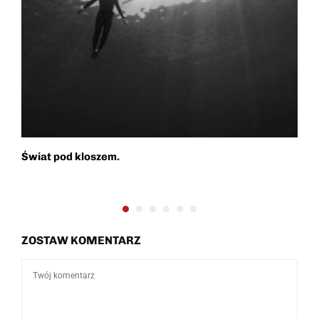
Świat pod kloszem.
W
M
ZOSTAW KOMENTARZ