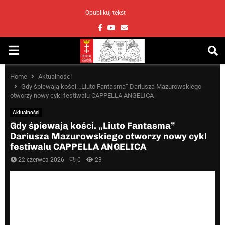
Opublikuj tekst
Facebook
Youtube
Email
PRIMARY
MENU
Home
Aktualności
Gdy śpiewają kości. „Liuto Fantasma” Dariusza Mazurowskiego
otworzy nowy cykl festiwalu CAPPELLA ANGELICA
Aktualności
Gdy śpiewają kości. „Liuto Fantasma”
Dariusza Mazurowskiego otworzy nowy cykl
festiwalu CAPPELLA ANGELICA
22 czerwca 2026
0
23