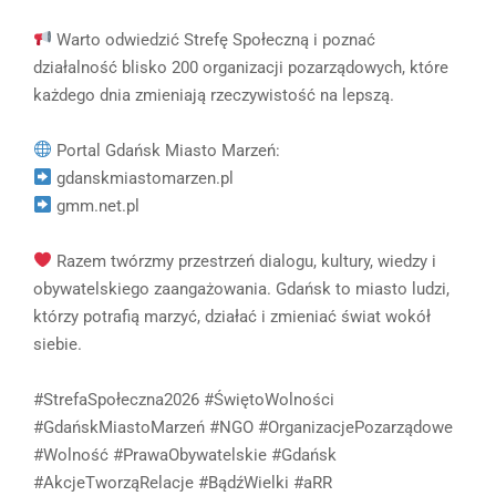
Warto odwiedzić Strefę Społeczną i poznać
działalność blisko 200 organizacji pozarządowych, które
każdego dnia zmieniają rzeczywistość na lepszą.
Portal Gdańsk Miasto Marzeń:
gdanskmiastomarzen.pl
gmm.net.pl
Razem twórzmy przestrzeń dialogu, kultury, wiedzy i
obywatelskiego zaangażowania. Gdańsk to miasto ludzi,
którzy potrafią marzyć, działać i zmieniać świat wokół
siebie.
#StrefaSpołeczna2026 #ŚwiętoWolności
#GdańskMiastoMarzeń #NGO #OrganizacjePozarządowe
#Wolność #PrawaObywatelskie #Gdańsk
#AkcjeTworząRelacje #BądźWielki #aRR