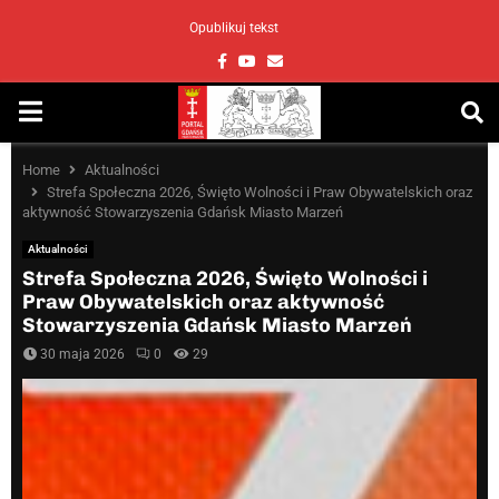
Opublikuj tekst
Facebook
Youtube
Email
PRIMARY
MENU
Home
Aktualności
Strefa Społeczna 2026, Święto Wolności i Praw Obywatelskich oraz
aktywność Stowarzyszenia Gdańsk Miasto Marzeń
Aktualności
Strefa Społeczna 2026, Święto Wolności i
Praw Obywatelskich oraz aktywność
Stowarzyszenia Gdańsk Miasto Marzeń
30 maja 2026
0
29