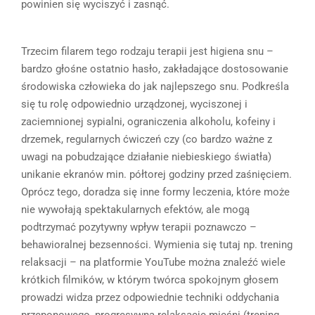
powinien się wyciszyć i zasnąć.
Trzecim filarem tego rodzaju terapii jest higiena snu –
bardzo głośne ostatnio hasło, zakładające dostosowanie
środowiska człowieka do jak najlepszego snu. Podkreśla
się tu rolę odpowiednio urządzonej, wyciszonej i
zaciemnionej sypialni, ograniczenia alkoholu, kofeiny i
drzemek, regularnych ćwiczeń czy (co bardzo ważne z
uwagi na pobudzające działanie niebieskiego światła)
unikanie ekranów min. półtorej godziny przed zaśnięciem.
Oprócz tego, doradza się inne formy leczenia, które może
nie wywołają spektakularnych efektów, ale mogą
podtrzymać pozytywny wpływ terapii poznawczo –
behawioralnej bezsenności. Wymienia się tutaj np. trening
relaksacji – na platformie YouTube można znaleźć wiele
krótkich filmików, w którym twórca spokojnym głosem
prowadzi widza przez odpowiednie techniki oddychania
przeponowego, progresywną relaksację mięśni (trening