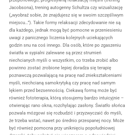
Jacobsona), trening autogenny Schultza czy wizualizację
(„wyobraź sobie, że znajdujesz się w swoim szczęśliwym
miejscu…”). Takie formy relaksacji zdecydowanie nie są
dla każdego, jednak mogą być pomocne w przeniesieniu
uwagi z panicznego liczenia kolejnych uciekających
godzin snu na coś innego. Dla osób, które po zgaszeniu
światła w sypialni zalewane są przez strumień
niechcianych myśli o wszystkim, co trzeba zrobić albo
powinno zostać zrobione lepiej doradza się terapię
poznawczą pozwalającą na pracę nad zniekształceniami
myśli, niechcianą samokrytyką czy pracę nad samym
lękiem przed bezsennością. Ciekawą formą może być
również fototerapia, którą stosujemy bardzo intuicyjnie –
otwierając rano okna, rozchylając zasłony. Światło słońca
pozwala mózgowi się rozbudzić i przyzwyczaić do myśli,
że trzeba wstać, nawet po średnio przespanej nocy. Może
być również pomocna przy uniknięciu popołudniowej