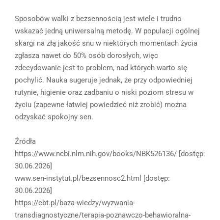
Sposobów walki z bezsennością jest wiele i trudno
wskazać jedną uniwersalną metodę. W populacji ogólnej
skargi na złą jakość snu w niektórych momentach życia
zgłasza nawet do 50% osób dorosłych, więc
zdecydowanie jest to problem, nad których warto się
pochylić. Nauka sugeruje jednak, że przy odpowiedniej
rutynie, higienie oraz zadbaniu o niski poziom stresu w
życiu (zapewne łatwiej powiedzieć niż zrobić) można
odzyskać spokojny sen.
Źródła
https://www.ncbi.nlm.nih.gov/books/NBK526136/ [dostęp:
30.06.2026]
www.sen-instytut.pl/bezsennosc2.html [dostęp:
30.06.2026]
https://cbt.pl/baza-wiedzy/wyzwania-
transdiagnostyczne/terapia-poznawczo-behawioralna-