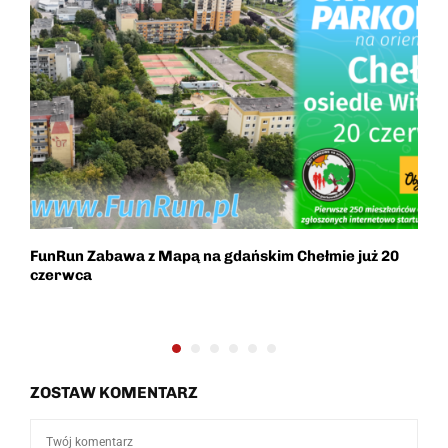
FunRun Zabawa z Mapą na gdańskim Chełmie już 20
W
czerwca
“
ZOSTAW KOMENTARZ