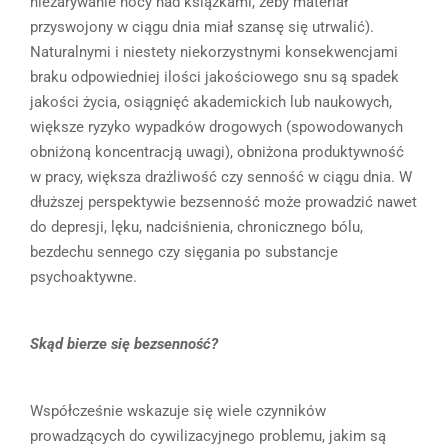
niezarywanie nocy nad książkami, żeby materiał
przyswojony w ciągu dnia miał szansę się utrwalić).
Naturalnymi i niestety niekorzystnymi konsekwencjami
braku odpowiedniej ilości jakościowego snu są spadek
jakości życia, osiągnięć akademickich lub naukowych,
większe ryzyko wypadków drogowych (spowodowanych
obniżoną koncentracją uwagi), obniżona produktywność
w pracy, większa drażliwość czy senność w ciągu dnia. W
dłuższej perspektywie bezsenność może prowadzić nawet
do depresji, lęku, nadciśnienia, chronicznego bólu,
bezdechu sennego czy sięgania po substancje
psychoaktywne.
Skąd bierze się bezsenność?
Współcześnie wskazuje się wiele czynników
prowadzących do cywilizacyjnego problemu, jakim są