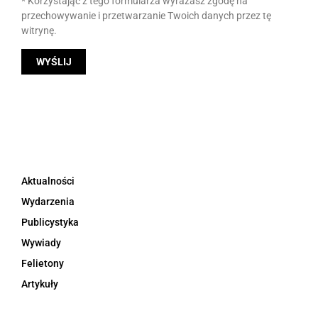
* Korzystając z tego formularza wyrażasz zgodę na
przechowywanie i przetwarzanie Twoich danych przez tę
witrynę.
Aktualności
Wydarzenia
Publicystyka
Wywiady
Felietony
Artykuły