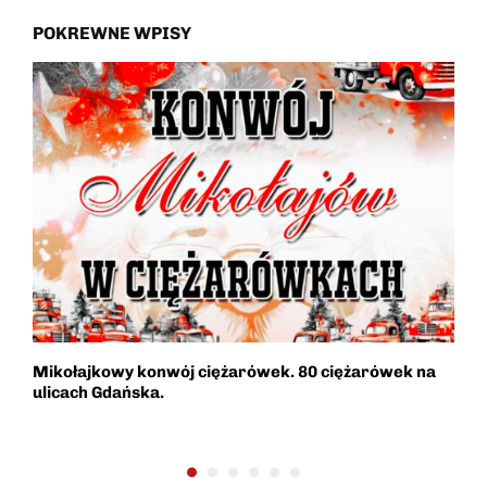
POKREWNE WPISY
Mikołajkowy konwój ciężarówek. 80 ciężarówek na
R
ulicach Gdańska.
d