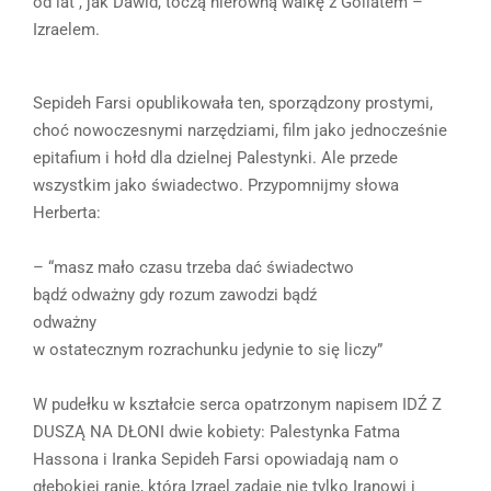
od lat , jak Dawid, toczą nierówną walkę z Goliatem –
Izraelem.
Sepideh Farsi opublikowała ten, sporządzony prostymi,
choć nowoczesnymi narzędziami, film jako jednocześnie
epitafium i hołd dla dzielnej Palestynki. Ale przede
wszystkim jako świadectwo. Przypomnijmy słowa
Herberta:
– “masz mało czasu trzeba dać świadectwo
bądź odważny gdy rozum zawodzi bądź
odważny
w ostatecznym rozrachunku jedynie to się liczy”
W pudełku w kształcie serca opatrzonym napisem IDŹ Z
DUSZĄ NA DŁONI dwie kobiety: Palestynka Fatma
Hassona i Iranka Sepideh Farsi opowiadają nam o
głębokiej ranie, którą Izrael zadaje nie tylko Iranowi i