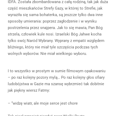
IDFA. Została zbombardowana z całą rodziną, tak jak duża
część mieszkańców Strefy Gazy, w której to Strefie, jak
wyraziła się sama bohaterka, są jeszcze tylko dwa inne
sposoby umierania: poprzez zagłodzenie i w wyniku
postrzelenia przez snajpera. Jak to się mawia, Pan Bóg
strzela, człowiek kule nosi. Izraelski Bóg Jahwe kocha
tylko swój Naród Wybrany. Wyprany z empatii względem
bliźniego, który nie miał tyle szczęścia podczas tych
wolnych wyborów. Nie miał wielkiego wyboru.
I to wszystko w prostym w sumie filmowym opakowaniu
– po raz kolejny pozory mylą… Po raz kolejny głos ofiary
ludobójstwa w Gazie ma szansę wybrzmieć tak dobitnie
jak piękny wiersz Fatmy:
– “widzę wiatr, ale moje serce jest chore