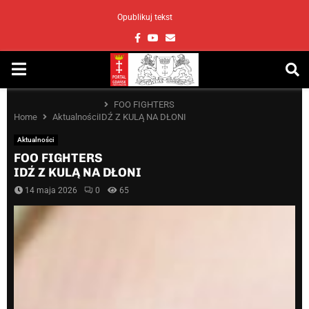
Opublikuj tekst
Facebook
Youtube
Email
PRIMARY
MENU
FOO FIGHTERS
Home
Aktualności
IDŹ Z KULĄ NA DŁONI
Aktualności
FOO FIGHTERS
IDŹ Z KULĄ NA DŁONI
14 maja 2026
0
65