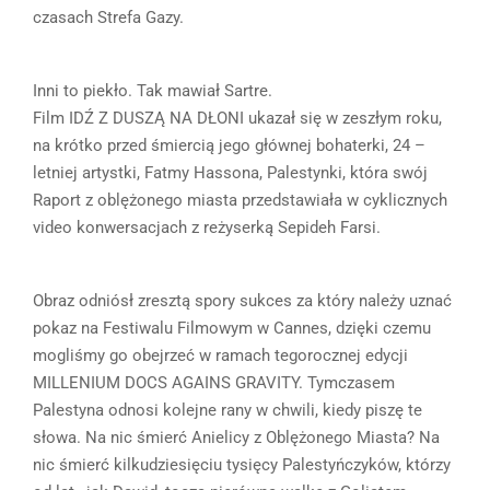
czasach Strefa Gazy.
Inni to piekło. Tak mawiał Sartre.
Film IDŹ Z DUSZĄ NA DŁONI ukazał się w zeszłym roku,
na krótko przed śmiercią jego głównej bohaterki, 24 –
letniej artystki, Fatmy Hassona, Palestynki, która swój
Raport z oblężonego miasta przedstawiała w cyklicznych
video konwersacjach z reżyserką Sepideh Farsi.
Obraz odniósł zresztą spory sukces za który należy uznać
pokaz na Festiwalu Filmowym w Cannes, dzięki czemu
mogliśmy go obejrzeć w ramach tegorocznej edycji
MILLENIUM DOCS AGAINS GRAVITY. Tymczasem
Palestyna odnosi kolejne rany w chwili, kiedy piszę te
słowa. Na nic śmierć Anielicy z Oblężonego Miasta? Na
nic śmierć kilkudziesięciu tysięcy Palestyńczyków, którzy