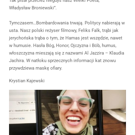
Tak pisał przecież niegdyś nasz Wielki Poeta,
Władysław Broniewski”.
Tymczasem…Bombardowania trwają. Politycy nabierają w
usta. Nasz polski reżyser filmowy, Feliks Falk, trąbi jak
jerychońska trąba o tym, że Hamas jest wszędzie, nawet
w humusie. Hasła Bóg, Honor, Ojczyzna i Bób, humus,
włoszczyzna mieszają się z nazwami Al Jazzira – Klaudia
Jachira. W natłoku sprzecznych informacji kat znowu
przywdziewa maskę ofiary.
Krystian Kajewski