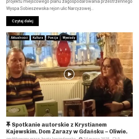
projektu miejscowego planu zagospodarowania przestrzennego
n
Wyspa Sobieszewska rejon ulic Narcyzowej...
e
Czytaj dalej
Aktualności
Kultura
Poezja
Wywiady
W
Spotkanie autorskie z Krystianem
y
Kajewskim. Dom Zarazy w Gdańsku – Oliwie.
r