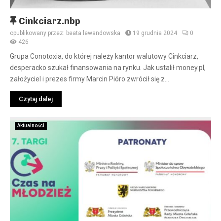
W
Cinkciarz.nbp
y
opublikowany przez:
beata lewandowska
19 grudnia 2024
0
r
426
ó
Grupa Conotoxia, do której należy kantor walutowy Cinkciarz,
ż
desperacko szukał finansowania na rynku. Jak ustalił money.pl,
n
założyciel i prezes firmy Marcin Pióro zwrócił się z...
i
o
Czytaj dalej
n
e
Aktualności