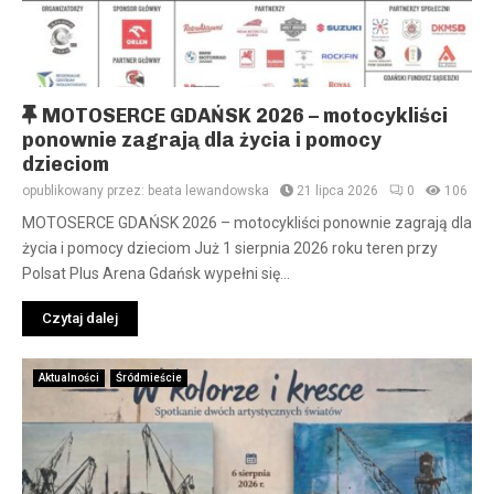
W
MOTOSERCE GDAŃSK 2026 – motocykliści
y
ponownie zagrają dla życia i pomocy
r
dzieciom
ó
opublikowany przez:
beata lewandowska
21 lipca 2026
0
106
ż
MOTOSERCE GDAŃSK 2026 – motocykliści ponownie zagrają dla
n
życia i pomocy dzieciom Już 1 sierpnia 2026 roku teren przy
i
Polsat Plus Arena Gdańsk wypełni się...
o
n
Czytaj dalej
e
Aktualności
Śródmieście