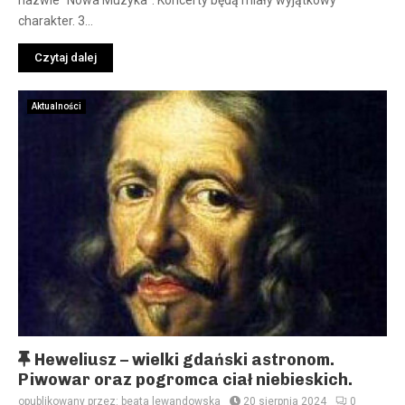
nazwie "Nowa Muzyka". Koncerty będą miały wyjątkowy
i
charakter. 3...
o
n
Czytaj dalej
e
Aktualności
W
Heweliusz – wielki gdański astronom.
y
Piwowar oraz pogromca ciał niebieskich.
r
opublikowany przez:
beata lewandowska
20 sierpnia 2024
0