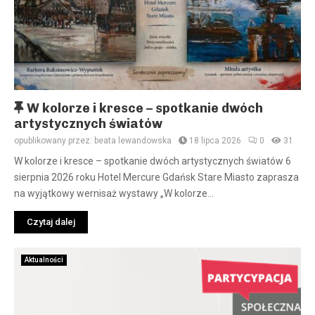
W
W kolorze i kresce – spotkanie dwóch
y
artystycznych światów
r
opublikowany przez:
beata lewandowska
18 lipca 2026
0
31
ó
W kolorze i kresce – spotkanie dwóch artystycznych światów 6
ż
sierpnia 2026 roku Hotel Mercure Gdańsk Stare Miasto zaprasza
n
na wyjątkowy wernisaż wystawy „W kolorze...
i
o
Czytaj dalej
n
e
Aktualności