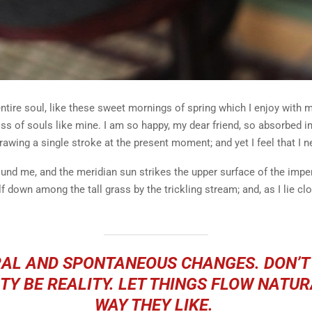
tire soul, like these sweet mornings of spring which I enjoy with m
iss of souls like mine. I am so happy, my dear friend, so absorbed i
drawing a single stroke at the present moment; and yet I feel that I n
und me, and the meridian sun strikes the upper surface of the impen
f down among the tall grass by the trickling stream; and, as I lie clo
URAL AND SPONTANEOUS CHANGES. DON’T
TY BE REALITY. LET THINGS FLOW NAT
WAY THEY LIKE.