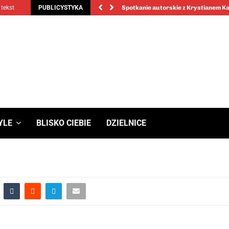
 tekst
PUBLICYSTYKA
Spotkanie autorskie z Krystianem 
YLE
BLISKO CIEBIE
DZIELNICE