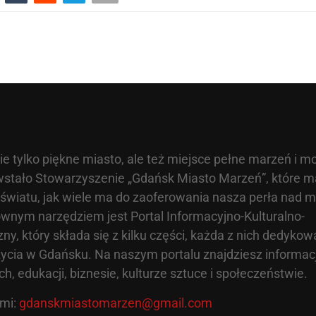
ie tylko piękne miasto, ale też miejsce pełne marzeń i mo
stało Stowarzyszenie „Gdańsk Miasto Marzeń”, które m
wiatu, jak wiele ma do zaoferowania nasza perła nad 
nym narzędziem jest Portal Informacyjno-Kulturalno-
zny, który składa się z kilku części, każda z nich dedyk
ycia w Gdańsku. Na naszym portalu znajdziesz informac
h, edukacji, biznesie, kulturze sztuce i społeczeństwie.
ami:
gdanskmiastomarzen@gmail.com