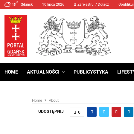
C
Gdańsk
10 lipca 2026
MANIFA 2024 Prawa Kobiet
Zarejestruj / Dołącz
Opublikuj
15
HOME
AKTUALNOŚCI
PUBLICYSTYKA
LIFEST
Home
About
UDOSTĘPNIJ
0