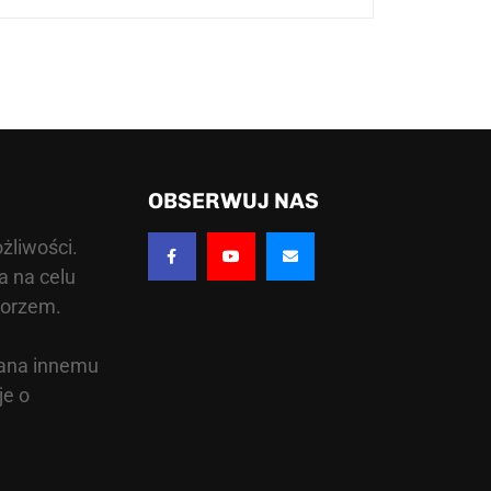
OBSERWUJ NAS
żliwości.
a na celu
morzem.
owana innemu
je o