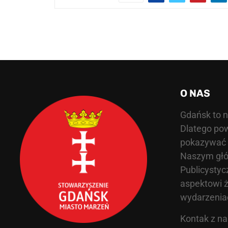
O NAS
Gdańsk to n
Dlatego pow
pokazywać ś
Naszym głów
Publicystyc
aspektowi ż
wydarzeniac
Kontak z n