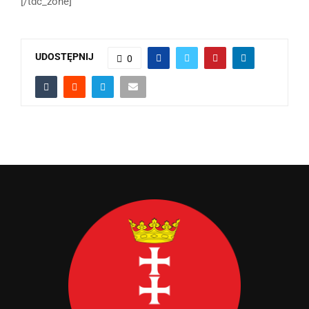
[/tdc_zone]
UDOSTĘPNIJ
0