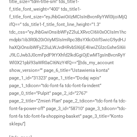
title_size=”tdm-title-sm” tds_title1-
f_title_font_weight=”400″ tds_title1-
f_title_font_size=”eyJhbGwiOiIzMCIsInBvcnRyYWl0IjoiMjQ
ifQ==” tds_title1-f_title_font_line_height=”1.3″
tdc_css=”eyJhbGwiOnsibWFyZ2luLXRvcCI6Ii0xOCIsIm1hc
mdpbi1ib3R0b20iOiIyMSIsImRpc3BsYXkiOiIifSwicG9ydHJ
haXQiOnsibWFyZ2luLWJvdHRvbSI6IjE4IiwiZGlzcGxheSI6Ii
J9LCJwb3J0cmFpdF9tYXhfd2lkdGgiOjEwMTgsInBvcnRyY
Wl0X21pbl93aWR0aCI6NzY4fQ==”][tds_my_account
show_version=”” page_6_title=”Ustawienia konta”
page_1_id=”31323″ page_1_title=”Dodaj wpis”
page_1_tdicon=”tdc-font-fa tdc-font-fa-indent”
page_0_title=”Pulpit” page_2_id=”2767″
page_2_title=”Zmień Plan” page_2_tdicon=”tdc-font-fa tdc-
font-fa-power-off” page_3_id=”58710″ page_3_tdicon=”tdc-
font-fa tdc-font-fa-shopping-basket” page_3_title=”Konto
sklepu”]