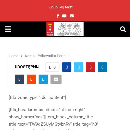
Opublikuj tekst
Facebook
Youtube
Email
PRIMARY
MENU
Home
Konto użytkownika Portalu
UDOSTĘPNIJ
0
[tdc_zone type=”tdc_content”]
[tdb_breadcrumbs tdicon=”td-icon-right”
show_home=”yes”][tdm_block_column_title
title_text=”TW9qZSUyMGtvbnRv” title_tag=”h3″