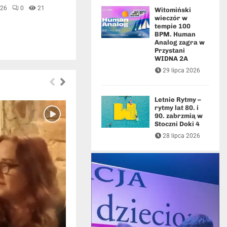
026
0
21
Witomiński
wieczór w
tempie 100
BPM. Human
Analog zagra w
Przystani
WIDNA 2A
29 lipca 2026
Letnie Rytmy –
rytmy lat 80. i
90. zabrzmią w
Stoczni Doki 4
28 lipca 2026