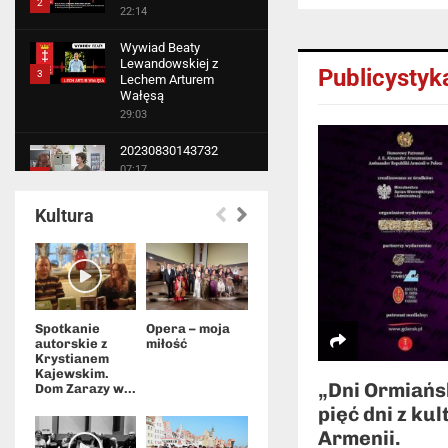
2
22:14
Thumbnail
Wywiad Beaty
youtube
Lewandowskiej z
Publicystyk
3
Lechem Arturem
Wałęsą
Thumbnail
29:03
youtube
20230830143732
07:17
4
Thumbnail
Kultura
youtube
Spotkanie
Opera – moja
autorskie z
miłość
Krystianem
Kajewskim.
„Dni Ormiańs
Dom Zarazy w...
pięć dni z kul
Armenii.