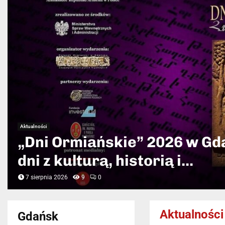
Aktualności
Śmierć rybołówstwa bałtyck
dalszy….
27 lipca 2026
12
0
Aktualności
Gdańsk