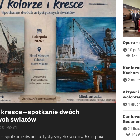
t
a
o
b
e
c
n
Opera – 
y
10 paź
n
484
i
Konfere
e
Kocham 
u
2 marc
s
p
Aktywni 
r
wolonta
a
4 grud
w
i kresce – spotkanie dwóch
i
Cantore
ych światów
e
Gedanen
d
0
31
21 lis
l
1489
e – spotkanie dwóch artystycznych światów 6 sierpnia