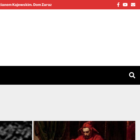
Facebook
Youtu
Em
stianem Kajewskim. Dom Zarazy…
Cinkciarz.nbp
Q