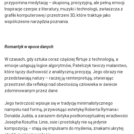
przypomina medytację – skupioną, precyzyjną, ale pełną emocji.
Inspiracje czerpie z literatury, muzyki i technologii, zwłaszcza z
grafiki komputerowej i przestrzeni 3D, które traktuje jako
współczesne narzędzia poznania.
Romantyk w epoce danych
W czasach, gdy sztuka coraz częściej flirtuje z technologią, a
emocje ustępują logice algorytmów, Patelczyk tworzy malarstwo,
które łączy duchowość z analityczną precyzją. Jego obrazy nie
przedstawiają natury – raczej ją reinterpretują, otwierając
przestrzeń dla refleksji nad obecnością człowieka w świecie
zdominowanym przez dane.
Jego twórczość wpisuje się w tradycję minimalistycznego
namysłu nad formą, przywołując estetykę Roberta Rymana i
Donalda Judda, a zarazem dotyka postkonceptualnej wrażliwości
Josepha Kosutha. Linie, osie i prostokąty nie są jedynie
kompozycją – stają się impulsami do myślenia, znakami ukrytej