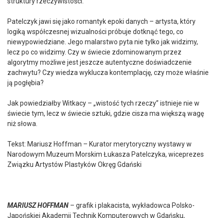
struktury rzeczywistości.
Patelczyk jawi się jako romantyk epoki danych – artysta, który
logiką współczesnej wizualności próbuje dotknąć tego, co
niewypowiedziane. Jego malarstwo pyta nie tylko jak widzimy,
lecz po co widzimy. Czy w świecie zdominowanym przez
algorytmy możliwe jest jeszcze autentyczne doświadczenie
zachwytu? Czy wiedza wyklucza kontemplację, czy może właśnie
ją pogłębia?
Jak powiedziałby Witkacy – „wistość tych rzeczy” istnieje nie w
świecie tym, lecz w świecie sztuki, gdzie cisza ma większą wagę
niż słowa.
Tekst: Mariusz Hoffman – Kurator merytoryczny wystawy w
Narodowym Muzeum Morskim Łukasza Patelczyka, wiceprezes
Związku Artystów Plastyków Okręg Gdański
MARIUSZ HOFFMAN
– grafik i plakacista, wykładowca Polsko-
Japońskiej Akademii Technik Komputerowych w Gdańsku,