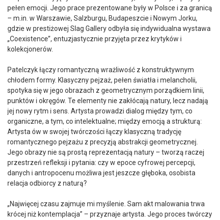
pełen emocji. Jego prace prezentowane były w Polsce i za granicą
– m.in. w Warszawie, Salzburgu, Budapeszcie i Nowym Jorku,
gdzie w prestiżowej Slag Gallery odbyła się indywidualna wystawa
„Coexistence”, entuzjastycznie przyjęta przez krytyków i
kolekcjonerów.
Patelczyk łączy romantyczną wrażliwość z konstruktywnym
chłodem formy. Klasyczny pejzaż, pełen światła i melancholii,
spotyka się w jego obrazach z geometrycznym porządkiem linii,
punktów i okręgów. Te elementy nie zakłócają natury, lecz nadają
jej nowy rytm i sens. Artysta prowadzi dialog między tym, co
organiczne, a tym, co intelektualne; między emocją a strukturą:
Artysta ów w swojej twórczości łączy klasyczną tradycję
romantycznego pejzażu z precyzją abstrakcji geometrycznej.
Jego obrazy nie są prostą reprezentacją natury – tworzą raczej
przestrzeń refleksji i pytania: czy w epoce cyfrowej percepcji,
danych i antropocenu możliwa jest jeszcze głęboka, osobista
relacja odbiorcy z naturą?
„Najwięcej czasu zajmuje mi myślenie. Sam akt malowania trwa
krócej niż kontemplacja” – przyznaje artysta. Jego proces twórczy