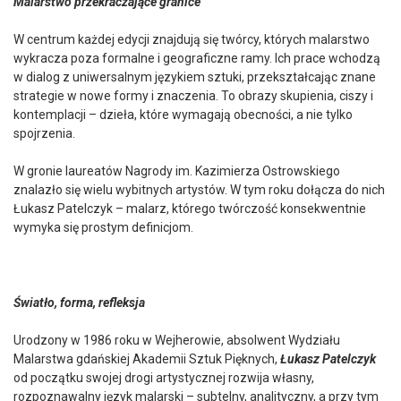
Malarstwo przekraczające granice
W centrum każdej edycji znajdują się twórcy, których malarstwo
wykracza poza formalne i geograficzne ramy. Ich prace wchodzą
w dialog z uniwersalnym językiem sztuki, przekształcając znane
strategie w nowe formy i znaczenia. To obrazy skupienia, ciszy i
kontemplacji – dzieła, które wymagają obecności, a nie tylko
spojrzenia.
W gronie laureatów Nagrody im. Kazimierza Ostrowskiego
znalazło się wielu wybitnych artystów. W tym roku dołącza do nich
Łukasz Patelczyk – malarz, którego twórczość konsekwentnie
wymyka się prostym definicjom.
Światło, forma, refleksja
Urodzony w 1986 roku w Wejherowie, absolwent Wydziału
Malarstwa gdańskiej Akademii Sztuk Pięknych,
Łukasz Patelczyk
od początku swojej drogi artystycznej rozwija własny,
rozpoznawalny język malarski – subtelny, analityczny, a przy tym