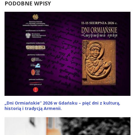
PODOBNE WPISY
„Dni Ormiańskie” 2026 w Gdańsku – pięć dni z kulturą,
historią i tradycją Armenii.